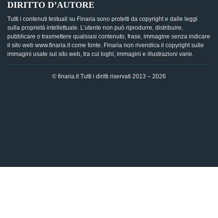
DIRITTO D’AUTORE
Tutti i contenuti testuali su Finaria sono protetti da copyright e dalle leggi
sulla proprietà intellettuale. L’utente non può riprodurre, distribuire,
pubblicare o trasmettere qualsiasi contenuto, frase, immagine senza indicare
il sito web www.finaria.it come fonte. Finaria non rivendica il copyright sulle
immagini usate sul sito web, tra cui loghi, immagini e illustrazioni varie.
© finaria.it Tutti i diritti riservati 2013 – 2026
AVVISO GDPR - Questo sito utilizza i cookies per offrire la
migliore esperienza di navigazione possibile, analizzando i
dati di traffico, personalizzando il contenuto e mostrando
pubblicità basata sui dati di profilazione. Cliccando su "OK",