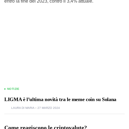
entro la fine del 2023, contro il 3,4% attuale.
NOTIZIE
LIGMA è l’ultima novità tra le meme coin su Solana
LAURA DI MARIA
27 MARZO 2024
Come reagiscono le criptovalute?