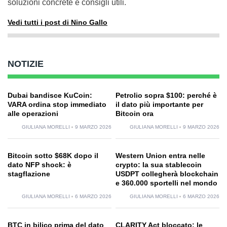
soluzioni concrete e consigli utili.
Vedi tutti i post di Nino Gallo
NOTIZIE
Dubai bandisce KuCoin:
Petrolio sopra $100: perché è
VARA ordina stop immediato
il dato più importante per
alle operazioni
Bitcoin ora
GIULIANA MORELLI
9 MARZO 2026
GIULIANA MORELLI
9 MARZO 2026
Bitcoin sotto $68K dopo il
Western Union entra nelle
dato NFP shock: è
crypto: la sua stablecoin
stagflazione
USDPT collegherà blockchain
e 360.000 sportelli nel mondo
GIULIANA MORELLI
6 MARZO 2026
GIULIANA MORELLI
6 MARZO 2026
BTC in bilico prima del dato
CLARITY Act bloccato: le