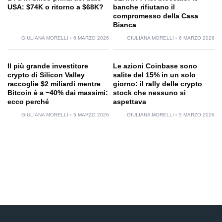
USA: $74K o ritorno a $68K?
banche rifiutano il
compromesso della Casa
Bianca
GIULIANA MORELLI
6 MARZO 2026
GIULIANA MORELLI
6 MARZO 2026
Il più grande investitore
Le azioni Coinbase sono
crypto di Silicon Valley
salite del 15% in un solo
raccoglie $2 miliardi mentre
giorno: il rally delle crypto
Bitcoin è a −40% dai massimi:
stock che nessuno si
ecco perché
aspettava
GIULIANA MORELLI
5 MARZO 2026
GIULIANA MORELLI
5 MARZO 2026