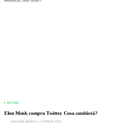
Millions, non trovi?
NOTIZIE
Elon Musk compra Twitter. Cosa cambierà?
GIULIANA MORELLI
5 APRILE 2022