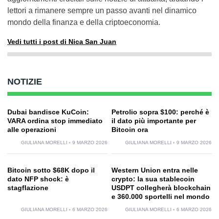
lettori a rimanere sempre un passo avanti nel dinamico
mondo della finanza e della criptoeconomia.
Vedi tutti i post di Nica San Juan
NOTIZIE
Dubai bandisce KuCoin:
Petrolio sopra $100: perché è
VARA ordina stop immediato
il dato più importante per
alle operazioni
Bitcoin ora
GIULIANA MORELLI
9 MARZO 2026
GIULIANA MORELLI
9 MARZO 2026
Bitcoin sotto $68K dopo il
Western Union entra nelle
dato NFP shock: è
crypto: la sua stablecoin
stagflazione
USDPT collegherà blockchain
e 360.000 sportelli nel mondo
GIULIANA MORELLI
6 MARZO 2026
GIULIANA MORELLI
6 MARZO 2026