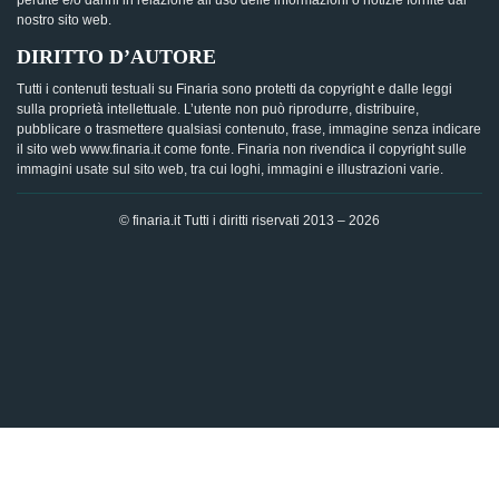
perdite e/o danni in relazione all’uso delle informazioni o notizie fornite dal
nostro sito web.
DIRITTO D’AUTORE
Tutti i contenuti testuali su Finaria sono protetti da copyright e dalle leggi
sulla proprietà intellettuale. L’utente non può riprodurre, distribuire,
pubblicare o trasmettere qualsiasi contenuto, frase, immagine senza indicare
il sito web www.finaria.it come fonte. Finaria non rivendica il copyright sulle
immagini usate sul sito web, tra cui loghi, immagini e illustrazioni varie.
© finaria.it Tutti i diritti riservati 2013 – 2026
AVVISO GDPR - Questo sito utilizza i cookies per offrire la
migliore esperienza di navigazione possibile, analizzando i
dati di traffico, personalizzando il contenuto e mostrando