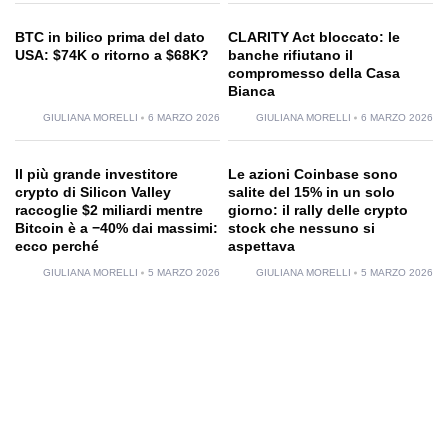
BTC in bilico prima del dato
CLARITY Act bloccato: le
USA: $74K o ritorno a $68K?
banche rifiutano il
compromesso della Casa
Bianca
GIULIANA MORELLI
6 MARZO 2026
GIULIANA MORELLI
6 MARZO 2026
Il più grande investitore
Le azioni Coinbase sono
crypto di Silicon Valley
salite del 15% in un solo
raccoglie $2 miliardi mentre
giorno: il rally delle crypto
Bitcoin è a −40% dai massimi:
stock che nessuno si
ecco perché
aspettava
GIULIANA MORELLI
5 MARZO 2026
GIULIANA MORELLI
5 MARZO 2026