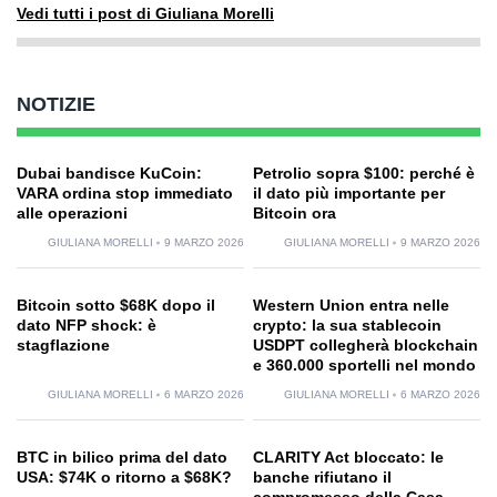
Vedi tutti i post di Giuliana Morelli
NOTIZIE
Dubai bandisce KuCoin:
Petrolio sopra $100: perché è
VARA ordina stop immediato
il dato più importante per
alle operazioni
Bitcoin ora
GIULIANA MORELLI
9 MARZO 2026
GIULIANA MORELLI
9 MARZO 2026
Bitcoin sotto $68K dopo il
Western Union entra nelle
dato NFP shock: è
crypto: la sua stablecoin
stagflazione
USDPT collegherà blockchain
e 360.000 sportelli nel mondo
GIULIANA MORELLI
6 MARZO 2026
GIULIANA MORELLI
6 MARZO 2026
BTC in bilico prima del dato
CLARITY Act bloccato: le
USA: $74K o ritorno a $68K?
banche rifiutano il