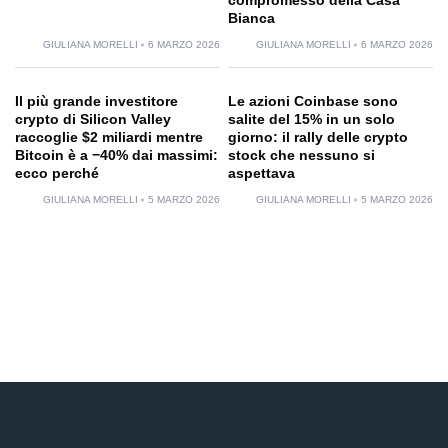
compromesso della Casa
Bianca
GIULIANA MORELLI
6 MARZO 2026
GIULIANA MORELLI
6 MARZO 2026
Il più grande investitore
Le azioni Coinbase sono
crypto di Silicon Valley
salite del 15% in un solo
raccoglie $2 miliardi mentre
giorno: il rally delle crypto
Bitcoin è a −40% dai massimi:
stock che nessuno si
ecco perché
aspettava
GIULIANA MORELLI
5 MARZO 2026
GIULIANA MORELLI
5 MARZO 2026