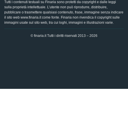
Tutti i contenuti testuali su Finaria sono protetti da copyright e dalle leggi
sulla proprietà intellettuale. L’utente non può riprodurre, distribuire,
pubblicare o trasmettere qualsiasi contenuto, frase, immagine senza indicare
il sito web www.finaria.it come fonte. Finaria non rivendica il copyright sulle
immagini usate sul sito web, tra cui loghi, immagini e illustrazioni varie.
© finaria.it Tutti i diritti riservati 2013 – 2026
AVVISO GDPR - Questo sito utilizza i cookies per offrire la
migliore esperienza di navigazione possibile, analizzando i
dati di traffico, personalizzando il contenuto e mostrando
pubblicità basata sui dati di profilazione. Cliccando su "OK",
dai il tuo consenso al trattamento dei dati e all'utilizzo dei
cookies.
Ok