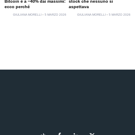
Bitcoin è a −40% dai massimi:
stock che nessuno si
ecco perché
aspettava
GIULIANA MORELLI
5 MARZO 2026
GIULIANA MORELLI
5 MARZO 2026