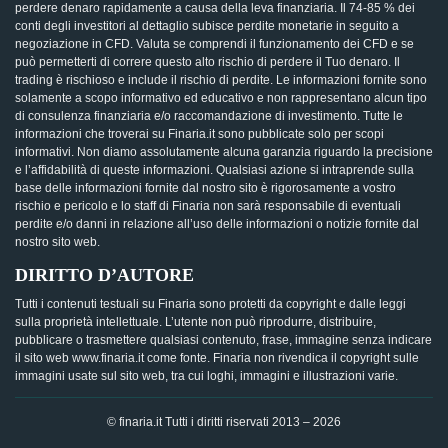
perdere denaro rapidamente a causa della leva finanziaria. Il 74-85 % dei
conti degli investitori al dettaglio subisce perdite monetarie in seguito a
negoziazione in CFD. Valuta se comprendi il funzionamento dei CFD e se
può permetterti di correre questo alto rischio di perdere il Tuo denaro. Il
trading è rischioso e include il rischio di perdite. Le informazioni fornite sono
solamente a scopo informativo ed educativo e non rappresentano alcun tipo
di consulenza finanziaria e/o raccomandazione di investimento. Tutte le
informazioni che troverai su Finaria.it sono pubblicate solo per scopi
informativi. Non diamo assolutamente alcuna garanzia riguardo la precisione
e l’affidabilità di queste informazioni. Qualsiasi azione si intraprende sulla
base delle informazioni fornite dal nostro sito è rigorosamente a vostro
rischio e pericolo e lo staff di Finaria non sarà responsabile di eventuali
perdite e/o danni in relazione all’uso delle informazioni o notizie fornite dal
nostro sito web.
DIRITTO D’AUTORE
Tutti i contenuti testuali su Finaria sono protetti da copyright e dalle leggi
sulla proprietà intellettuale. L’utente non può riprodurre, distribuire,
pubblicare o trasmettere qualsiasi contenuto, frase, immagine senza indicare
il sito web www.finaria.it come fonte. Finaria non rivendica il copyright sulle
immagini usate sul sito web, tra cui loghi, immagini e illustrazioni varie.
© finaria.it Tutti i diritti riservati 2013 – 2026