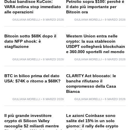
Dubai bandisce KuCoin:
Petrolio sopra $100: perché è
VARA ordina stop immediato
il dato più importante per
alle operazioni
Bitcoin ora
GIULIANA MORELLI
9 MARZO 2026
GIULIANA MORELLI
9 MARZO 2026
Bitcoin sotto $68K dopo il
Western Union entra nelle
dato NFP shock: è
crypto: la sua stablecoin
stagflazione
USDPT collegherà blockchain
e 360.000 sportelli nel mondo
GIULIANA MORELLI
6 MARZO 2026
GIULIANA MORELLI
6 MARZO 2026
BTC in bilico prima del dato
CLARITY Act bloccato: le
USA: $74K o ritorno a $68K?
banche rifiutano il
compromesso della Casa
Bianca
GIULIANA MORELLI
6 MARZO 2026
GIULIANA MORELLI
6 MARZO 2026
Il più grande investitore
Le azioni Coinbase sono
crypto di Silicon Valley
salite del 15% in un solo
raccoglie $2 miliardi mentre
giorno: il rally delle crypto