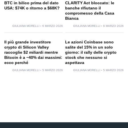
BTC in bilico prima del dato
CLARITY Act bloccato: le
USA: $74K o ritorno a $68K?
banche rifiutano il
compromesso della Casa
Bianca
GIULIANA MORELLI
6 MARZO 2026
GIULIANA MORELLI
6 MARZO 2026
Il più grande investitore
Le azioni Coinbase sono
crypto di Silicon Valley
salite del 15% in un solo
raccoglie $2 miliardi mentre
giorno: il rally delle crypto
Bitcoin è a −40% dai massimi:
stock che nessuno si
ecco perché
aspettava
GIULIANA MORELLI
5 MARZO 2026
GIULIANA MORELLI
5 MARZO 2026