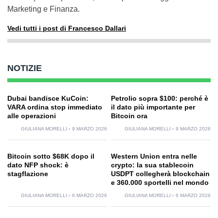
Marketing e Finanza.
Vedi tutti i post di Francesco Dallari
NOTIZIE
Dubai bandisce KuCoin:
Petrolio sopra $100: perché è
VARA ordina stop immediato
il dato più importante per
alle operazioni
Bitcoin ora
GIULIANA MORELLI
9 MARZO 2026
GIULIANA MORELLI
9 MARZO 2026
Bitcoin sotto $68K dopo il
Western Union entra nelle
dato NFP shock: è
crypto: la sua stablecoin
stagflazione
USDPT collegherà blockchain
e 360.000 sportelli nel mondo
GIULIANA MORELLI
6 MARZO 2026
GIULIANA MORELLI
6 MARZO 2026