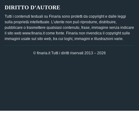
DIRITTO D’AUTORE
Tutti i contenuti testuali su Finaria sono protetti da copyright e dalle leggi
sulla proprietà intellettuale. L’utente non può riprodurre, distribuire,
pubblicare o trasmettere qualsiasi contenuto, frase, immagine senza indicare
il sito web www.finaria.it come fonte. Finaria non rivendica il copyright sulle
immagini usate sul sito web, tra cui loghi, immagini e illustrazioni varie.
© finaria.it Tutti i diritti riservati 2013 – 2026
AVVISO GDPR - Questo sito utilizza i cookies per offrire la
migliore esperienza di navigazione possibile, analizzando i
dati di traffico, personalizzando il contenuto e mostrando
pubblicità basata sui dati di profilazione. Cliccando su "OK",