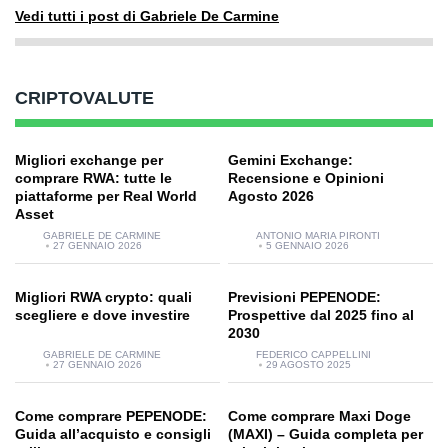
Vedi tutti i post di Gabriele De Carmine
CRIPTOVALUTE
Migliori exchange per
Gemini Exchange:
comprare RWA: tutte le
Recensione e Opinioni
piattaforme per Real World
Agosto 2026
Asset
GABRIELE DE CARMINE
ANTONIO MARIA PIRONTI
27 GENNAIO 2026
5 GENNAIO 2026
Migliori RWA crypto: quali
Previsioni PEPENODE:
scegliere e dove investire
Prospettive dal 2025 fino al
2030
GABRIELE DE CARMINE
FEDERICO CAPPELLINI
27 GENNAIO 2026
29 AGOSTO 2025
Come comprare PEPENODE:
Come comprare Maxi Doge
Guida all’acquisto e consigli
(MAXI) – Guida completa per