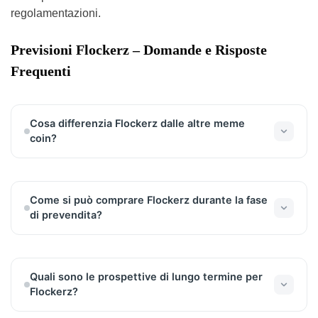
regolamentazioni.
Previsioni Flockerz – Domande e Risposte
Frequenti
Cosa differenzia Flockerz dalle altre meme
coin?
Flockerz si distingue grazie al suo sistema
Vote-to-
Earn (VTE)
, che permette ai detentori di token di
partecipare attivamente alle decisioni del progetto.
Come si può comprare Flockerz durante la fase
Questo approccio rende Flockerz molto più
di prevendita?
coinvolgente e partecipativo rispetto alle altre
Attualmente, Flockerz è in fase di prevendita. I
meme coin.
token possono essere acquistati tramite il sito
ufficiale del progetto. Gli investitori devono
Quali sono le prospettive di lungo termine per
connettere un wallet compatibile con Ethereum
Flockerz?
(come MetaMask) e seguire le istruzioni per