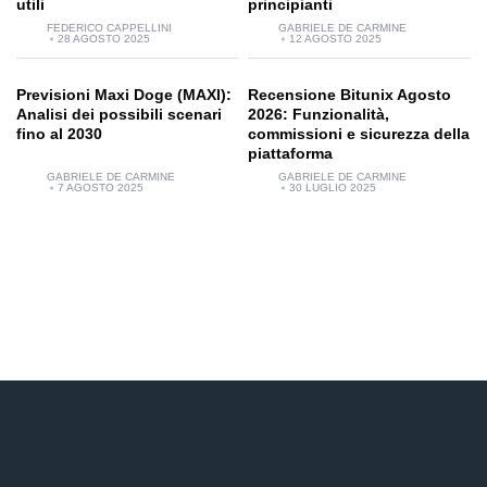
utili
principianti
FEDERICO CAPPELLINI
GABRIELE DE CARMINE
28 AGOSTO 2025
12 AGOSTO 2025
Previsioni Maxi Doge (MAXI):
Recensione Bitunix Agosto
Analisi dei possibili scenari
2026: Funzionalità,
fino al 2030
commissioni e sicurezza della
piattaforma
GABRIELE DE CARMINE
GABRIELE DE CARMINE
7 AGOSTO 2025
30 LUGLIO 2025