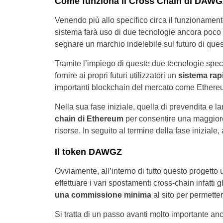
Come funziona il Cross Chain di DAW
Venendo più allo specifico circa il funzioname
sistema farà uso di due tecnologie ancora poco ut
segnare un marchio indelebile sul futuro di que
Tramite l’impiego di queste due tecnologie speci
fornire ai propri futuri utilizzatori un
sistema ra
importanti blockchain del mercato come Ether
Nella sua fase iniziale, quella di prevendita e la
chain di Ethereum
per consentire una maggiore 
risorse. In seguito al termine della fase inizial
Il token DAWGZ
Ovviamente, all’interno di tutto questo progett
effettuare i vari spostamenti cross-chain infatt
una commissione minima
al sito per permette
Si tratta di un passo avanti molto importante a