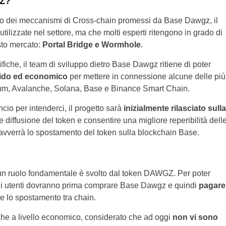
GZ?
nto dei meccanismi di Cross-chain promessi da Base Dawgz, il
ilizzate nel settore, ma che molti esperti ritengono in grado di
sto mercato:
Portal Bridge e Wormhole
.
fiche, il team di sviluppo dietro Base Dawgz ritiene di poter
pido ed economico
per mettere in connessione alcune delle più
eum, Avalanche, Solana, Base e Binance Smart Chain.
ncio per intenderci, il progetto sarà
inizialmente rilasciato sulla
diffusione del token e consentire una migliore reperibilità dell
e, avverrà lo spostamento del token sulla blockchain Base.
o un ruolo fondamentale è svolto dal token DAWGZ. Per poter
i gli utenti dovranno prima comprare Base Dawgz e quindi
pagare
re lo spostamento tra chain.
nche a livello economico, considerato che ad oggi
non vi sono