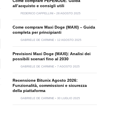
Come comprare PEPENODE: Guida
all’acquisto e consigli utili
FEDERICO CAPPELLINI
28 AGOSTO 2025
Come comprare Maxi Doge (MAXI) – Guida
completa per principianti
GABRIELE DE CARMINE
12 AGOSTO 2025
Previsioni Maxi Doge (MAXI): Analisi dei
possibili scenari fino al 2030
GABRIELE DE CARMINE
7 AGOSTO 2025
Recensione Bitunix Agosto 2026:
Funzionalità, commissioni e sicurezza
della piattaforma
GABRIELE DE CARMINE
30 LUGLIO 2025