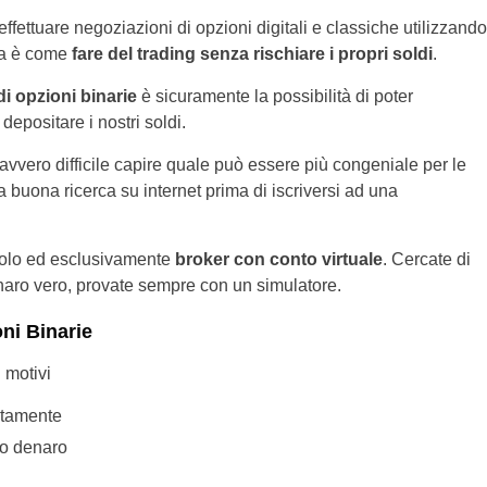
ettuare negoziazioni di opzioni digitali e classiche utilizzando
ica è come
fare del trading senza rischiare i propri soldi
.
di opzioni binarie
è sicuramente la possibilità di poter
epositare i nostri soldi.
 davvero difficile capire quale può essere più congeniale per le
 buona ricerca su internet prima di iscriversi ad una
e solo ed esclusivamente
broker con conto virtuale
. Cercate di
enaro vero, provate sempre con un simulatore.
ni Binarie
 motivi
itamente
ro denaro