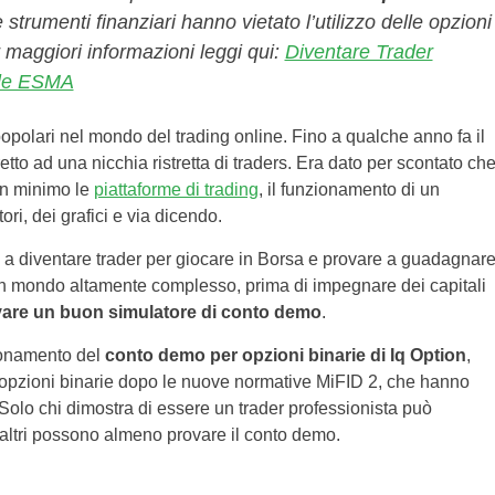
 strumenti finanziari hanno vietato l’utilizzo delle opzioni
er maggiori informazioni leggi qui:
Diventare Trader
gole ESMA
opolari nel mondo del trading online. Fino a qualche anno fa il
tto ad una nicchia ristretta di traders. Era dato per scontato ch
un minimo le
piattaforme di trading
, il funzionamento di un
ori, dei grafici e via dicendo.
 a diventare trader per giocare in Borsa e provare a guadagnar
i un mondo altamente complesso, prima di impegnare dei capitali
are un buon simulatore di conto demo
.
zionamento del
conto demo per opzioni binarie di Iq Option
,
le opzioni binarie dopo le nuove normative MiFID 2, che hanno
l. Solo chi dimostra di essere un trader professionista può
gli altri possono almeno provare il conto demo.