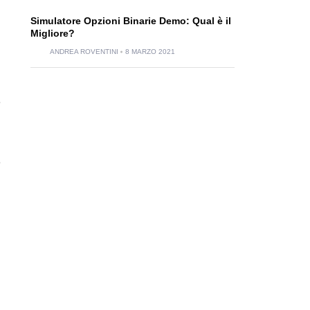
Simulatore Opzioni Binarie Demo: Qual è il
Migliore?
ANDREA ROVENTINI
8 MARZO 2021
e
e