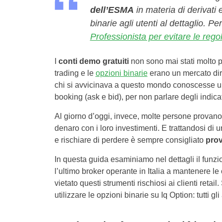
dell’ESMA
in materia di derivati e
binarie agli utenti al dettaglio. P
Professionista per evitare le re
I
conti demo gratuiti
non sono mai stati molto p
trading e le
opzioni binarie
erano un mercato dire
chi si avvicinava a questo mondo conoscesse 
booking (ask e bid), per non parlare degli indicat
Al giorno d’oggi, invece, molte persone provano
denaro con i loro investimenti. E trattandosi d
e rischiare di perdere è sempre consigliato
prov
In questa guida esaminiamo nel dettagli il fun
l’ultimo broker operante in Italia a mantenere 
vietato questi strumenti rischiosi ai clienti retai
utilizzare le opzioni binarie su Iq Option: tutti 