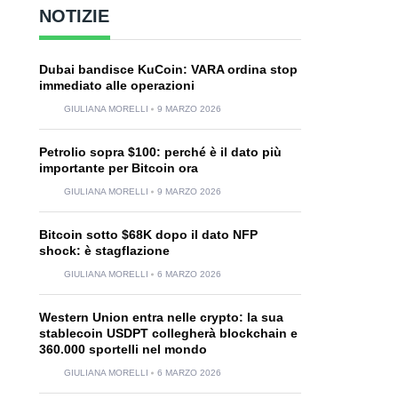
NOTIZIE
Dubai bandisce KuCoin: VARA ordina stop
immediato alle operazioni
GIULIANA MORELLI
9 MARZO 2026
Petrolio sopra $100: perché è il dato più
importante per Bitcoin ora
GIULIANA MORELLI
9 MARZO 2026
Bitcoin sotto $68K dopo il dato NFP
shock: è stagflazione
GIULIANA MORELLI
6 MARZO 2026
Western Union entra nelle crypto: la sua
stablecoin USDPT collegherà blockchain e
360.000 sportelli nel mondo
GIULIANA MORELLI
6 MARZO 2026