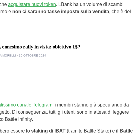
nche
acquistare nuovi token
. LBank ha un volume di scambi
orno e
non ci saranno tasse imposte sulla vendita
, che è del
 ennesimo rally in vista: obiettivo 1$?
A MORELLI
10 OTTOBRE 2024
y
atissimo canale Telegram
, i membri stanno già speculando da
etto. Di conseguenza, tutti gli utenti sono in attesa di leggere
o Battle Infinity.
bbero essere lo
staking di IBAT
(tramite Battle Stake) e il
Battle