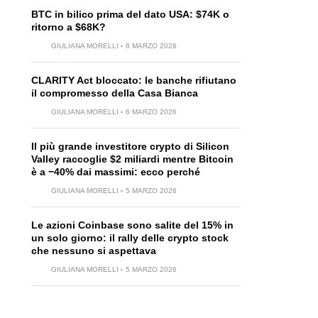
BTC in bilico prima del dato USA: $74K o
ritorno a $68K?
GIULIANA MORELLI
6 MARZO 2026
CLARITY Act bloccato: le banche rifiutano
il compromesso della Casa Bianca
GIULIANA MORELLI
6 MARZO 2026
Il più grande investitore crypto di Silicon
Valley raccoglie $2 miliardi mentre Bitcoin
è a −40% dai massimi: ecco perché
GIULIANA MORELLI
5 MARZO 2026
Le azioni Coinbase sono salite del 15% in
un solo giorno: il rally delle crypto stock
che nessuno si aspettava
GIULIANA MORELLI
5 MARZO 2026