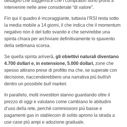
dettaglio che suggerisce che i compratori sono pronti a
intervenire nelle aree considerate “di valore”.
Fin qui il quadro è incoraggiante, tuttavia l’RSI resta sotto
la media mobile a 14 giorni, il che indica che il momentum
negativo non è del tutto svanito e che servirebbe una
spinta chiara per archiviare definitivamente lo spavento
della settimana scorsa.
Se quella spinta arriverà,
gli obiettivi naturali diventano
4.700 dollari e, in estensione, 5.000 dollari,
zone che
spesso attirano prese di profitto ma che, se superate con
decisione, riaccenderebbero una narrativa più
bullish
dentro un possibile
bull market
.
In parallelo, molti investitori stanno guardando oltre il
prezzo di oggi e valutano come cambiano le abitudini
d’uso della rete, perché commissioni più basse e
pagamenti gas in
stablecoin
di solito aprono la strada a
use case
più ampi e adozione graduale.