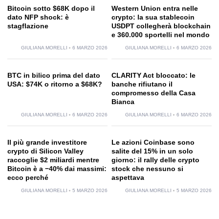
Bitcoin sotto $68K dopo il
Western Union entra nelle
dato NFP shock: è
crypto: la sua stablecoin
stagflazione
USDPT collegherà blockchain
e 360.000 sportelli nel mondo
GIULIANA MORELLI
6 MARZO 2026
GIULIANA MORELLI
6 MARZO 2026
BTC in bilico prima del dato
CLARITY Act bloccato: le
USA: $74K o ritorno a $68K?
banche rifiutano il
compromesso della Casa
Bianca
GIULIANA MORELLI
6 MARZO 2026
GIULIANA MORELLI
6 MARZO 2026
Il più grande investitore
Le azioni Coinbase sono
crypto di Silicon Valley
salite del 15% in un solo
raccoglie $2 miliardi mentre
giorno: il rally delle crypto
Bitcoin è a −40% dai massimi:
stock che nessuno si
ecco perché
aspettava
GIULIANA MORELLI
5 MARZO 2026
GIULIANA MORELLI
5 MARZO 2026