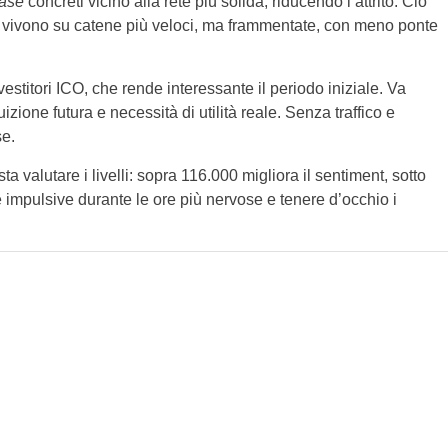
ase
concreti vicino alla rete più solida, riducendo l’attrito. Ciò
vivono su catene più veloci, ma frammentate, con meno ponte
vestitori ICO, che rende interessante il periodo iniziale. Va
izione futura e necessità di utilità reale. Senza traffico e
e.
ta valutare i livelli: sopra 116.000 migliora il sentiment, sotto
 impulsive durante le ore più nervose e tenere d’occhio i