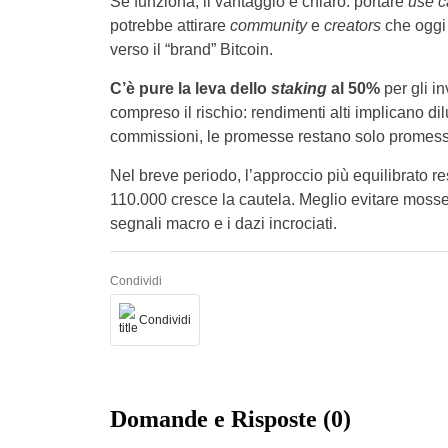
Se funziona, il vantaggio è chiaro: portare
use c
potrebbe attirare
community
e
creators
che oggi 
verso il “brand” Bitcoin.
C’è pure la leva dello
staking
al 50%
per gli in
compreso il rischio: rendimenti alti implicano dilu
commissioni, le promesse restano solo promess
Nel breve periodo, l’approccio più equilibrato res
110.000 cresce la cautela. Meglio evitare mosse
segnali macro e i dazi incrociati.
Condividi
Condividi
Domande e Risposte (0)