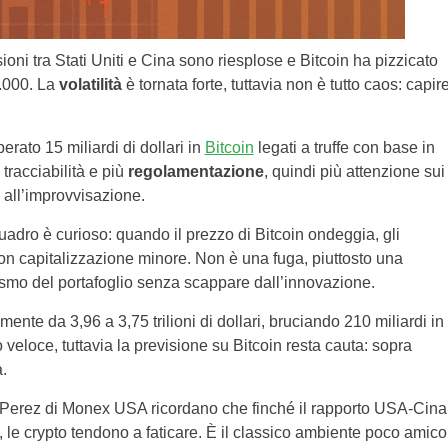
oni tra Stati Uniti e Cina sono riesplose e Bitcoin ha pizzicato
.000. La
volatilità
è tornata forte, tuttavia non è tutto caos: capir
rato 15 miliardi di dollari in
Bitcoin
legati a truffe con base in
acciabilità e più
regolamentazione
, quindi più attenzione sui
 all’improvvisazione.
 quadro è curioso: quando il prezzo di Bitcoin ondeggia, gli
on capitalizzazione minore. Non è una fuga, piuttosto una
osismo del portafoglio senza scappare dall’innovazione.
nte da 3,96 a 3,75 trilioni di dollari, bruciando 210 miliardi in
veloce, tuttavia la previsione su Bitcoin resta cauta: sopra
.
 Perez di Monex USA ricordano che finché il rapporto USA-Cina
, le crypto tendono a faticare. È il classico ambiente poco amico