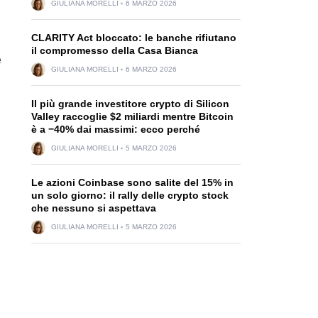
GIULIANA MORELLI
6 MARZO 2026
CLARITY Act bloccato: le banche rifiutano
il compromesso della Casa Bianca
e
GIULIANA MORELLI
6 MARZO 2026
Il più grande investitore crypto di Silicon
Valley raccoglie $2 miliardi mentre Bitcoin
è a −40% dai massimi: ecco perché
GIULIANA MORELLI
5 MARZO 2026
Le azioni Coinbase sono salite del 15% in
un solo giorno: il rally delle crypto stock
che nessuno si aspettava
GIULIANA MORELLI
5 MARZO 2026