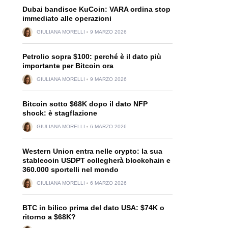
Dubai bandisce KuCoin: VARA ordina stop
immediato alle operazioni
GIULIANA MORELLI
9 MARZO 2026
Petrolio sopra $100: perché è il dato più
importante per Bitcoin ora
GIULIANA MORELLI
9 MARZO 2026
Bitcoin sotto $68K dopo il dato NFP
shock: è stagflazione
GIULIANA MORELLI
6 MARZO 2026
Western Union entra nelle crypto: la sua
stablecoin USDPT collegherà blockchain e
360.000 sportelli nel mondo
GIULIANA MORELLI
6 MARZO 2026
BTC in bilico prima del dato USA: $74K o
ritorno a $68K?