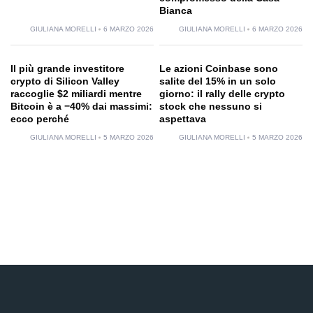
Bianca
GIULIANA MORELLI
6 MARZO 2026
GIULIANA MORELLI
6 MARZO 2026
Il più grande investitore
Le azioni Coinbase sono
crypto di Silicon Valley
salite del 15% in un solo
raccoglie $2 miliardi mentre
giorno: il rally delle crypto
Bitcoin è a −40% dai massimi:
stock che nessuno si
ecco perché
aspettava
GIULIANA MORELLI
5 MARZO 2026
GIULIANA MORELLI
5 MARZO 2026