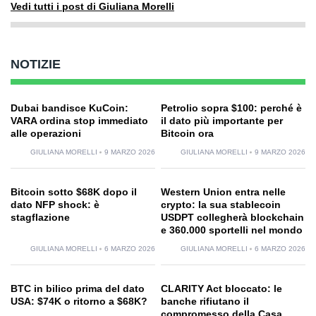
Vedi tutti i post di Giuliana Morelli
NOTIZIE
Dubai bandisce KuCoin:
Petrolio sopra $100: perché è
VARA ordina stop immediato
il dato più importante per
alle operazioni
Bitcoin ora
GIULIANA MORELLI
9 MARZO 2026
GIULIANA MORELLI
9 MARZO 2026
Bitcoin sotto $68K dopo il
Western Union entra nelle
dato NFP shock: è
crypto: la sua stablecoin
stagflazione
USDPT collegherà blockchain
e 360.000 sportelli nel mondo
GIULIANA MORELLI
6 MARZO 2026
GIULIANA MORELLI
6 MARZO 2026
BTC in bilico prima del dato
CLARITY Act bloccato: le
USA: $74K o ritorno a $68K?
banche rifiutano il
compromesso della Casa