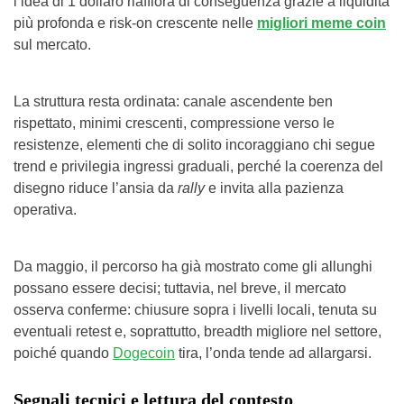
l’idea di 1 dollaro riaffiora di conseguenza grazie a liquidità
più profonda e risk-on crescente nelle
migliori meme coin
sul mercato.
La struttura resta ordinata: canale ascendente ben
rispettato, minimi crescenti, compressione verso le
resistenze, elementi che di solito incoraggiano chi segue
trend e privilegia ingressi graduali, perché la coerenza del
disegno riduce l’ansia da
rally
e invita alla pazienza
operativa.
Da maggio, il percorso ha già mostrato come gli allunghi
possano essere decisi; tuttavia, nel breve, il mercato
osserva conferme: chiusure sopra i livelli locali, tenuta su
eventuali retest e, soprattutto, breadth migliore nel settore,
poiché quando
Dogecoin
tira, l’onda tende ad allargarsi.
Segnali tecnici e lettura del contesto