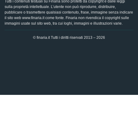
Tutti i contenuti testuali su Finaria sono protetti da copyright e dalle leggi
sulla proprietà intellettuale. L’utente non può riprodurre, distribuire,
pubblicare o trasmettere qualsiasi contenuto, frase, immagine senza indicare
il sito web www.finaria.it come fonte. Finaria non rivendica il copyright sulle
immagini usate sul sito web, tra cui loghi, immagini e illustrazioni varie.
© finaria.it Tutti i diritti riservati 2013 – 2026
AVVISO GDPR - Questo sito utilizza i cookies per offrire la
migliore esperienza di navigazione possibile, analizzando i
dati di traffico, personalizzando il contenuto e mostrando
pubblicità basata sui dati di profilazione. Cliccando su "OK",
dai il tuo consenso al trattamento dei dati e all'utilizzo dei
cookies.
Ok