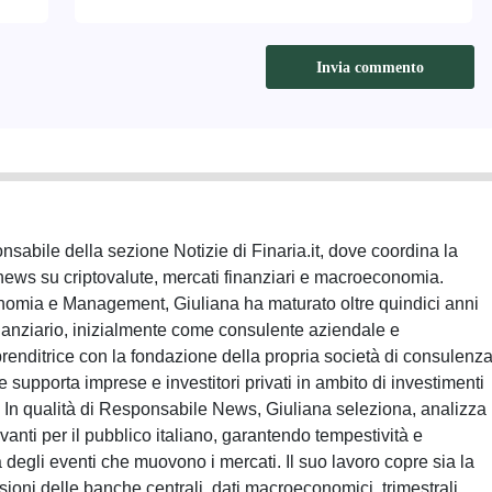
sabile della sezione Notizie di Finaria.it, dove coordina la
news su criptovalute, mercati finanziari e macroeconomia.
nomia e Management, Giuliana ha maturato oltre quindici anni
inanziario, inizialmente come consulente aziendale e
nditrice con la fondazione della propria società di consulenz
e supporta imprese e investitori privati in ambito di investimenti
a. In qualità di Responsabile News, Giuliana seleziona, analizza
evanti per il pubblico italiano, garantendo tempestività e
 degli eventi che muovono i mercati. Il suo lavoro copre sia la
ioni delle banche centrali, dati macroeconomici, trimestrali