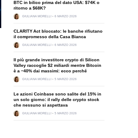
BTC in bilico prima del dato USA: $74K o
ritorno a $68K?
GIULIANA MORELLI
6 MARZO 2026
CLARITY Act bloccato: le banche rifiutano
il compromesso della Casa Bianca
GIULIANA MORELLI
6 MARZO 2026
Il più grande investitore crypto di Silicon
Valley raccoglie $2 miliardi mentre Bitcoin
è a −40% dai massimi: ecco perché
GIULIANA MORELLI
5 MARZO 2026
Le azioni Coinbase sono salite del 15% in
un solo giorno: il rally delle crypto stock
che nessuno si aspettava
GIULIANA MORELLI
5 MARZO 2026