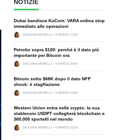
NOTIZIE
Dubai bandisce KuCoin: VARA ordina stop
immediato alle operazioni
GIULIANA MORELLI
9 MARZO 2026
Petrolio sopra $100: perché è il dato più
importante per Bitcoin ora
GIULIANA MORELLI
9 MARZO 2026
Bitcoin sotto $68K dopo il dato NFP
shock: è stagflazione
GIULIANA MORELLI
6 MARZO 2026
Western Union entra nelle crypto: la sua
stablecoin USDPT collegherà blockchain e
360.000 sportelli nel mondo
GIULIANA MORELLI
6 MARZO 2026