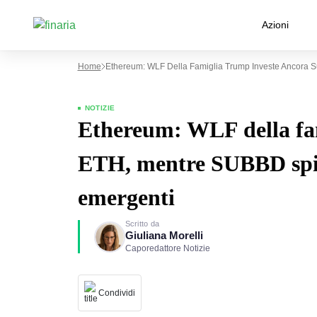
Azioni
Home
Ethereum: WLF Della Famiglia Trump Investe Ancora S
NOTIZIE
Ethereum: WLF della fa
ETH, mentre SUBBD spicc
emergenti
Scritto da
Giuliana Morelli
Caporedattore Notizie
Condividi