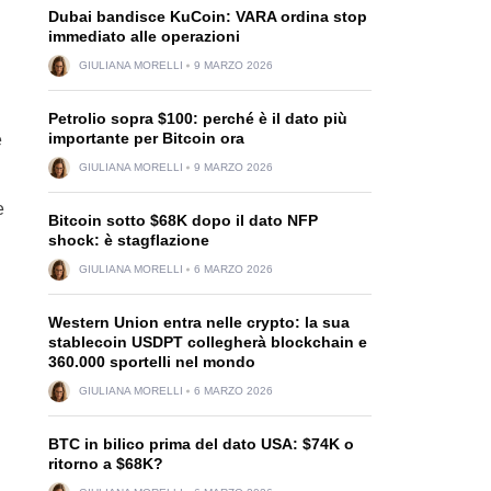
Dubai bandisce KuCoin: VARA ordina stop
immediato alle operazioni
GIULIANA MORELLI
9 MARZO 2026
Petrolio sopra $100: perché è il dato più
importante per Bitcoin ora
e
GIULIANA MORELLI
9 MARZO 2026
e
Bitcoin sotto $68K dopo il dato NFP
shock: è stagflazione
GIULIANA MORELLI
6 MARZO 2026
Western Union entra nelle crypto: la sua
stablecoin USDPT collegherà blockchain e
360.000 sportelli nel mondo
GIULIANA MORELLI
6 MARZO 2026
BTC in bilico prima del dato USA: $74K o
ritorno a $68K?