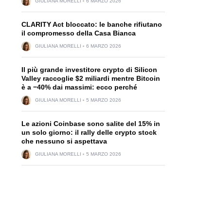
GIULIANA MORELLI
6 MARZO 2026
CLARITY Act bloccato: le banche rifiutano
il compromesso della Casa Bianca
GIULIANA MORELLI
6 MARZO 2026
Il più grande investitore crypto di Silicon
Valley raccoglie $2 miliardi mentre Bitcoin
è a −40% dai massimi: ecco perché
GIULIANA MORELLI
5 MARZO 2026
Le azioni Coinbase sono salite del 15% in
un solo giorno: il rally delle crypto stock
che nessuno si aspettava
GIULIANA MORELLI
5 MARZO 2026