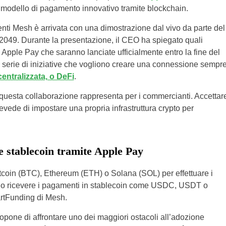
n modello di pagamento innovativo tramite blockchain.
nti Mesh è arrivata con una dimostrazione dal vivo da parte del
049. Durante la presentazione, il CEO ha spiegato quali
e Apple Pay che saranno lanciate ufficialmente entro la fine del
 serie di iniziative che vogliono creare una connessione sempr
entralizzata, o DeFi
.
e questa collaborazione rappresenta per i commercianti. Accettar
vede di impostare una propria infrastruttura crypto per
 e stablecoin tramite Apple Pay
tcoin (BTC), Ethereum (ETH) o Solana (SOL) per effettuare i
nno ricevere i pagamenti in stablecoin come USDC, USDT o
artFunding di Mesh.
ropone di affrontare uno dei maggiori ostacoli all’adozione