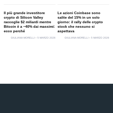
Il più grande investitore
Le azioni Coinbase sono
crypto di Silicon Valley
salite del 15% in un solo
raccoglie $2 miliardi mentre
giorno: il rally delle crypto
Bitcoin è a −40% dai massimi:
stock che nessuno si
ecco perché
aspettava
GIULIANA MORELLI
5 MARZO 2026
GIULIANA MORELLI
5 MARZO 2026