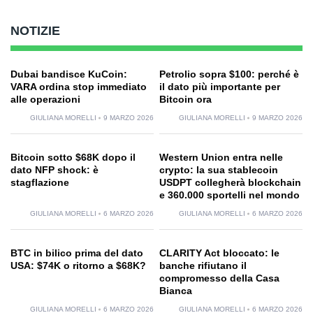
NOTIZIE
Dubai bandisce KuCoin:
Petrolio sopra $100: perché è
VARA ordina stop immediato
il dato più importante per
alle operazioni
Bitcoin ora
GIULIANA MORELLI
9 MARZO 2026
GIULIANA MORELLI
9 MARZO 2026
Bitcoin sotto $68K dopo il
Western Union entra nelle
dato NFP shock: è
crypto: la sua stablecoin
stagflazione
USDPT collegherà blockchain
e 360.000 sportelli nel mondo
GIULIANA MORELLI
6 MARZO 2026
GIULIANA MORELLI
6 MARZO 2026
BTC in bilico prima del dato
CLARITY Act bloccato: le
USA: $74K o ritorno a $68K?
banche rifiutano il
compromesso della Casa
Bianca
GIULIANA MORELLI
6 MARZO 2026
GIULIANA MORELLI
6 MARZO 2026