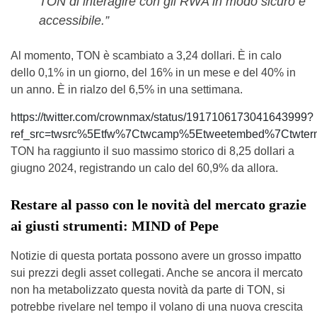
TON di interagire con gli RWA in modo sicuro e
accessibile.”
Al momento, TON è scambiato a 3,24 dollari. È in calo
dello 0,1% in un giorno, del 16% in un mese e del 40% in
un anno. È in rialzo del 6,5% in una settimana.
https://twitter.com/crownmax/status/1917106173041643999?
ref_src=twsrc%5Etfw%7Ctwcamp%5Etweetembed%7Ctwte
TON ha raggiunto il suo massimo storico di 8,25 dollari a
giugno 2024, registrando un calo del 60,9% da allora.
Restare al passo con le novità del mercato grazie
ai giusti strumenti: MIND of Pepe
Notizie di questa portata possono avere un grosso impatto
sui prezzi degli asset collegati. Anche se ancora il mercato
non ha metabolizzato questa novità da parte di TON, si
potrebbe rivelare nel tempo il volano di una nuova crescita