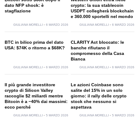
dato NFP shock: è
crypto: la sua stablecoin
stagflazione
USDPT collegherà blockchain
e 360.000 sportelli nel mondo
GIULIANA MORELLI
6 MARZO 2026
GIULIANA MORELLI
6 MARZO 2026
BTC in bilico prima del dato
CLARITY Act bloccato: le
USA: $74K o ritorno a $68K?
banche rifiutano il
compromesso della Casa
Bianca
GIULIANA MORELLI
6 MARZO 2026
GIULIANA MORELLI
6 MARZO 2026
Il più grande investitore
Le azioni Coinbase sono
crypto di Silicon Valley
salite del 15% in un solo
raccoglie $2 miliardi mentre
giorno: il rally delle crypto
Bitcoin è a −40% dai massimi:
stock che nessuno si
ecco perché
aspettava
GIULIANA MORELLI
5 MARZO 2026
GIULIANA MORELLI
5 MARZO 2026