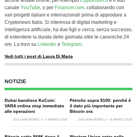
alcune testate online, per esempio
cryptorobin.it
e il suo
canale
YouTube
, o per
Financer.com
, collaborando con
vari progetti italiani e internazionali prima di approdare a
Cryptonews Italia. Si interessa di digital marketing e
intelligenza artificiale, ha due figli e cerca, senza successo,
di estendere la durata delle giornata oltre le canoniche 24
ore. La trovi su
Linkedin
e
Telegram
.
Vedi tutti i post di Laura Di Maria
NOTIZIE
Dubai bandisce KuCoin:
Petrolio sopra $100: perché è
VARA ordina stop immediato
il dato più importante per
alle operazioni
Bitcoin ora
GIULIANA MORELLI
9 MARZO 2026
GIULIANA MORELLI
9 MARZO 2026
Bitcoin sotto $68K dopo il
Western Union entra nelle