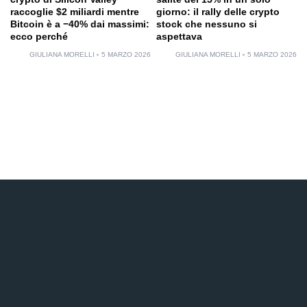
raccoglie $2 miliardi mentre
giorno: il rally delle crypto
Bitcoin è a −40% dai massimi:
stock che nessuno si
ecco perché
aspettava
GIULIANA MORELLI
5 MARZO 2026
GIULIANA MORELLI
5 MARZO 2026