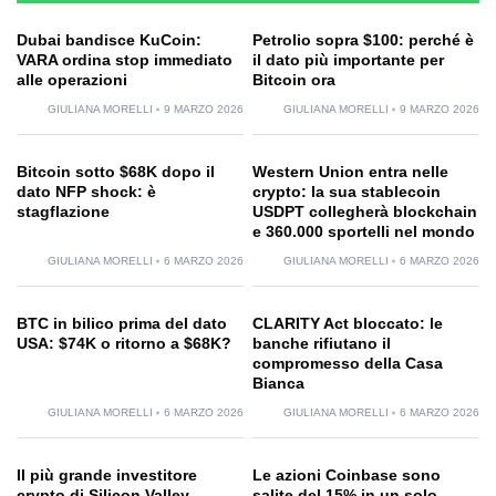
Dubai bandisce KuCoin:
Petrolio sopra $100: perché è
VARA ordina stop immediato
il dato più importante per
alle operazioni
Bitcoin ora
GIULIANA MORELLI
9 MARZO 2026
GIULIANA MORELLI
9 MARZO 2026
Bitcoin sotto $68K dopo il
Western Union entra nelle
dato NFP shock: è
crypto: la sua stablecoin
stagflazione
USDPT collegherà blockchain
e 360.000 sportelli nel mondo
GIULIANA MORELLI
6 MARZO 2026
GIULIANA MORELLI
6 MARZO 2026
BTC in bilico prima del dato
CLARITY Act bloccato: le
USA: $74K o ritorno a $68K?
banche rifiutano il
compromesso della Casa
Bianca
GIULIANA MORELLI
6 MARZO 2026
GIULIANA MORELLI
6 MARZO 2026
Il più grande investitore
Le azioni Coinbase sono
crypto di Silicon Valley
salite del 15% in un solo