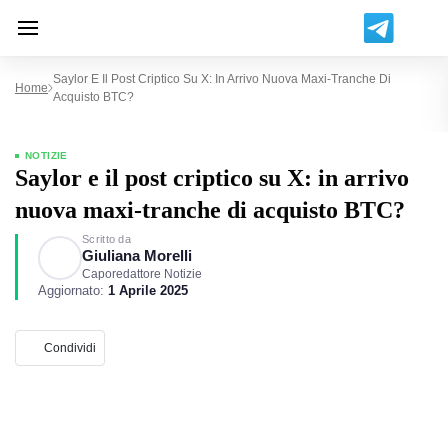
Saylor E Il Post Criptico Su X: In Arrivo Nuova Maxi-Tranche Di
Home
Acquisto BTC?
NOTIZIE
Saylor e il post criptico su X: in arrivo
nuova maxi-tranche di acquisto BTC?
Scritto da
Giuliana Morelli
Caporedattore Notizie
Aggiornato:
1 Aprile 2025
Condividi