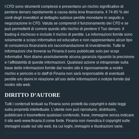
I CFD sono strumenti complessi e presentano un rischio significativo di
perdere denaro rapidamente a causa della leva finanziaria. Il 74-85 % dei
conti degli investitori al dettaglio subisce perdite monetarie in seguito a
negoziazione in CFD. Valuta se comprendi il funzionamento dei CFD e se
può permetterti di correre questo alto rischio di perdere il Tuo denaro. Il
trading è rischioso e include il rischio di perdite. Le informazioni fornite sono
solamente a scopo informativo ed educativo e non rappresentano alcun tipo
di consulenza finanziaria e/o raccomandazione di investimento. Tutte le
informazioni che troverai su Finaria.it sono pubblicate solo per scopi
informativi. Non diamo assolutamente alcuna garanzia riguardo la precisione
e l’affidabilità di queste informazioni. Qualsiasi azione si intraprende sulla
base delle informazioni fornite dal nostro sito è rigorosamente a vostro
rischio e pericolo e lo staff di Finaria non sarà responsabile di eventuali
perdite e/o danni in relazione all’uso delle informazioni o notizie fornite dal
nostro sito web.
DIRITTO D’AUTORE
Tutti i contenuti testuali su Finaria sono protetti da copyright e dalle leggi
sulla proprietà intellettuale. L’utente non può riprodurre, distribuire,
pubblicare o trasmettere qualsiasi contenuto, frase, immagine senza indicare
il sito web www.finaria.it come fonte. Finaria non rivendica il copyright sulle
immagini usate sul sito web, tra cui loghi, immagini e illustrazioni varie.