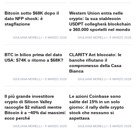
Bitcoin sotto $68K dopo il
Western Union entra nelle
dato NFP shock: è
crypto: la sua stablecoin
stagflazione
USDPT collegherà blockchain
e 360.000 sportelli nel mondo
GIULIANA MORELLI
6 MARZO 2026
GIULIANA MORELLI
6 MARZO 2026
BTC in bilico prima del dato
CLARITY Act bloccato: le
USA: $74K o ritorno a $68K?
banche rifiutano il
compromesso della Casa
Bianca
GIULIANA MORELLI
6 MARZO 2026
GIULIANA MORELLI
6 MARZO 2026
Il più grande investitore
Le azioni Coinbase sono
crypto di Silicon Valley
salite del 15% in un solo
raccoglie $2 miliardi mentre
giorno: il rally delle crypto
Bitcoin è a −40% dai massimi:
stock che nessuno si
ecco perché
aspettava
GIULIANA MORELLI
5 MARZO 2026
GIULIANA MORELLI
5 MARZO 2026