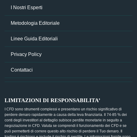
I Nostri Esperti
Metodologia Editoriale
Linee Guida Editoriali
Privacy Policy
Contattaci
LIMITAZIONI DI RESPONSABILITA’
I CFD sono strumenti complessi e presentano un rischio significativo di
perdere denaro rapidamente a causa della leva finanziaria. Il 74-85 % dei
conti degli investitori al dettaglio subisce perdite monetarie in seguito a
negoziazione in CFD. Valuta se comprendi il funzionamento dei CFD e se
può permetterti di correre questo alto rischio di perdere il Tuo denaro. Il
trading è rischioso e include il rischio di perdite. Le informazioni fornite sono