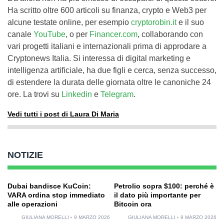
Ha scritto oltre 600 articoli su finanza, crypto e Web3 per
alcune testate online, per esempio
cryptorobin.it
e il suo
canale
YouTube
, o per
Financer.com
, collaborando con
vari progetti italiani e internazionali prima di approdare a
Cryptonews Italia. Si interessa di digital marketing e
intelligenza artificiale, ha due figli e cerca, senza successo,
di estendere la durata delle giornata oltre le canoniche 24
ore. La trovi su
Linkedin
e
Telegram
.
Vedi tutti i post di Laura Di Maria
NOTIZIE
Dubai bandisce KuCoin:
Petrolio sopra $100: perché è
VARA ordina stop immediato
il dato più importante per
alle operazioni
Bitcoin ora
GIULIANA MORELLI
9 MARZO 2026
GIULIANA MORELLI
9 MARZO 2026