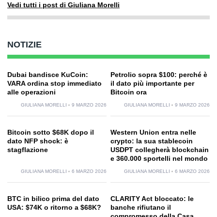
Vedi tutti i post di Giuliana Morelli
NOTIZIE
Dubai bandisce KuCoin:
Petrolio sopra $100: perché è
VARA ordina stop immediato
il dato più importante per
alle operazioni
Bitcoin ora
GIULIANA MORELLI
9 MARZO 2026
GIULIANA MORELLI
9 MARZO 2026
Bitcoin sotto $68K dopo il
Western Union entra nelle
dato NFP shock: è
crypto: la sua stablecoin
stagflazione
USDPT collegherà blockchain
e 360.000 sportelli nel mondo
GIULIANA MORELLI
6 MARZO 2026
GIULIANA MORELLI
6 MARZO 2026
BTC in bilico prima del dato
CLARITY Act bloccato: le
USA: $74K o ritorno a $68K?
banche rifiutano il
compromesso della Casa