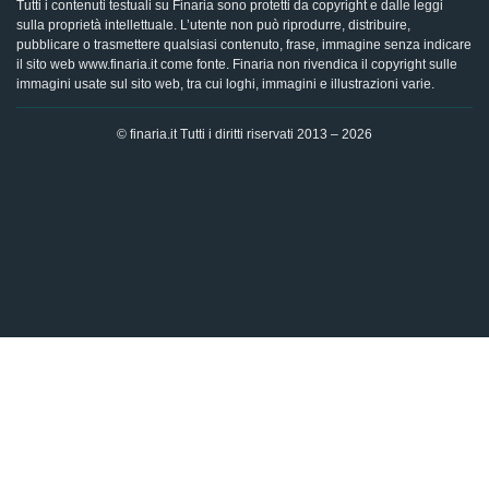
Tutti i contenuti testuali su Finaria sono protetti da copyright e dalle leggi
sulla proprietà intellettuale. L’utente non può riprodurre, distribuire,
pubblicare o trasmettere qualsiasi contenuto, frase, immagine senza indicare
il sito web www.finaria.it come fonte. Finaria non rivendica il copyright sulle
immagini usate sul sito web, tra cui loghi, immagini e illustrazioni varie.
© finaria.it Tutti i diritti riservati 2013 – 2026
AVVISO GDPR - Questo sito utilizza i cookies per offrire la
migliore esperienza di navigazione possibile, analizzando i
dati di traffico, personalizzando il contenuto e mostrando
pubblicità basata sui dati di profilazione. Cliccando su "OK",
dai il tuo consenso al trattamento dei dati e all'utilizzo dei
cookies.
Ok