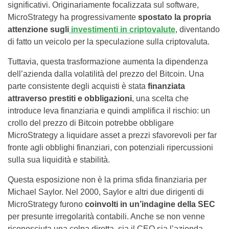
significativi. Originariamente focalizzata sul software,
MicroStrategy ha progressivamente
spostato la propria
attenzione sugli
investimenti in criptovalute
, diventando
di fatto un veicolo per la speculazione sulla criptovaluta.
Tuttavia, questa trasformazione aumenta la dipendenza
dell’azienda dalla volatilità del prezzo del Bitcoin. Una
parte consistente degli acquisti è stata
finanziata
attraverso prestiti e obbligazioni
, una scelta che
introduce leva finanziaria e quindi amplifica il rischio: un
crollo del prezzo di Bitcoin potrebbe obbligare
MicroStrategy a liquidare asset a prezzi sfavorevoli per far
fronte agli obblighi finanziari, con potenziali ripercussioni
sulla sua liquidità e stabilità.
Questa esposizione non è la prima sfida finanziaria per
Michael Saylor. Nel 2000, Saylor e altri due dirigenti di
MicroStrategy furono
coinvolti in un’indagine della SEC
per presunte irregolarità contabili. Anche se non venne
riconosciuta una colpa diretta, sia il CEO sia l’azienda