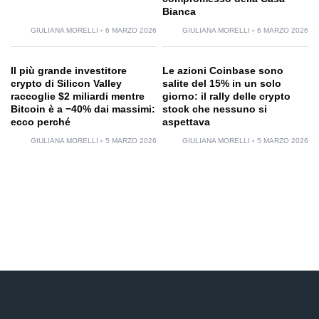
Bianca
GIULIANA MORELLI
6 MARZO 2026
GIULIANA MORELLI
6 MARZO 2026
Il più grande investitore
Le azioni Coinbase sono
crypto di Silicon Valley
salite del 15% in un solo
raccoglie $2 miliardi mentre
giorno: il rally delle crypto
Bitcoin è a −40% dai massimi:
stock che nessuno si
ecco perché
aspettava
GIULIANA MORELLI
5 MARZO 2026
GIULIANA MORELLI
5 MARZO 2026