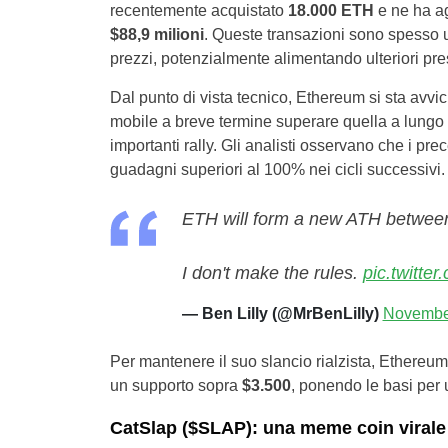
recentemente acquistato
18.000 ETH
e ne ha ag
$88,9 milioni
. Queste transazioni sono spesso 
prezzi, potenzialmente alimentando ulteriori pre
Dal punto di vista tecnico, Ethereum si sta avv
mobile a breve termine superare quella a lungo t
importanti rally. Gli analisti osservano che i pr
guadagni superiori al 100% nei cicli successivi.
ETH will form a new ATH betwee
I don't make the rules.
pic.twitt
— Ben Lilly (@MrBenLilly)
Novembe
Per mantenere il suo slancio rialzista, Ethereu
un supporto sopra
$3.500
, ponendo le basi per u
CatSlap ($SLAP): una meme coin virale