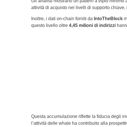
Gli analisti mostrano un pattern a triplo minimo 
attività di acquisto nei livelli di supporto chiave
Inoltre, i dati on-chain forniti da
IntoTheBlock
mo
questo livello oltre
4,45 milioni di indirizzi
hanno
Questa accumulazione riflette la fiducia degli i
l’attività delle whale ha contribuito alla prospet