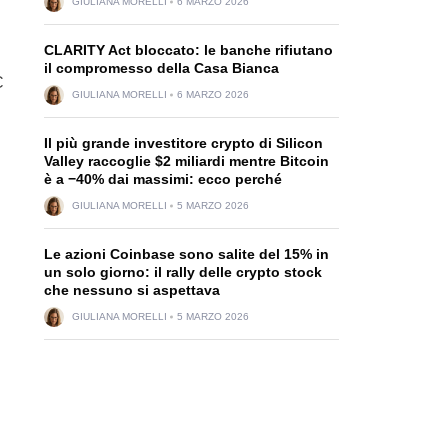
GIULIANA MORELLI
6 MARZO 2026
CLARITY Act bloccato: le banche rifiutano
il compromesso della Casa Bianca
C
GIULIANA MORELLI
6 MARZO 2026
Il più grande investitore crypto di Silicon
Valley raccoglie $2 miliardi mentre Bitcoin
è a −40% dai massimi: ecco perché
GIULIANA MORELLI
5 MARZO 2026
Le azioni Coinbase sono salite del 15% in
un solo giorno: il rally delle crypto stock
che nessuno si aspettava
GIULIANA MORELLI
5 MARZO 2026