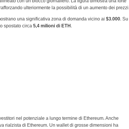
allineato con un blocco giornaliero. La figura dimostra una forte
, rafforzando ulteriormente la possibilità di un aumento dei prezzi
strano una significativa zona di domanda vicino ai
$3.000
. Su
 spostato circa
5,4 milioni di ETH
.
nvestitori nel potenziale a lungo termine di Ethereum. Anche
tiva rialzista di Ethereum. Un wallet di grosse dimensioni ha