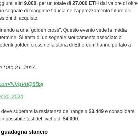
giunti altri
9.000
, per un totale di
27.000 ETH
dal valore di oltre
un segnale di maggiore fiducia nell’apprezzamento futuro dei
ssioni di acquisto.
icinando a una “golden cross”. Questo evento vede la media
ermine. Si tratta di un segnale storicamente associato a
ecedenti golden cross nella storia di Ethereum hanno portato a
n Dec 21-Jan7.
er.com/NVgVdQ8Bsj
r 20, 2024
m deve superare la resistenza del range a
$3.449
e consolidare
n possibile test del livello di
$4.000
.
 guadagna slancio