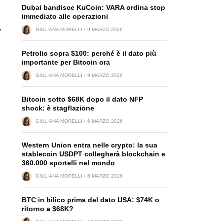
Dubai bandisce KuCoin: VARA ordina stop
immediato alle operazioni
,
GIULIANA MORELLI
9 MARZO 2026
Petrolio sopra $100: perché è il dato più
importante per Bitcoin ora
GIULIANA MORELLI
9 MARZO 2026
Bitcoin sotto $68K dopo il dato NFP
shock: è stagflazione
GIULIANA MORELLI
6 MARZO 2026
Western Union entra nelle crypto: la sua
stablecoin USDPT collegherà blockchain e
360.000 sportelli nel mondo
GIULIANA MORELLI
6 MARZO 2026
BTC in bilico prima del dato USA: $74K o
ritorno a $68K?