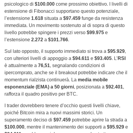
psicologico di
$100.000
come prossimo obiettivo. I livelli di
estensione di Fibonacci supportano questo potenziale,
l’estensione
1.618
situata a
$97.459
funge da resistenza
immediata. Un movimento sostenuto al di sopra di questo
livello potrebbe spingere i prezzi verso
$99.975
e
l’estensione
2.272
a
$101.766
.
Sul lato opposto, il supporto immediato si trova a
$95.929
,
con ulteriori livelli di appoggio a
$94.611
e
$93.405
. L’
RSI
è attualmente a
76,51
, segnalando condizioni di
ipercomprato, anche se il breakout potrebbe indicare che il
momentum rialzista continuerà. La
media mobile
esponenziale (EMA) a 50 giorni
, posizionata a
$92.401
,
rafforza il quadro positivo per BTC.
I trader dovrebbero tenere d’occhio questi livelli chiave,
poiché Bitcoin mira a nuovi massimi storici. Un
superamento deciso di
$97.459
potrebbe aprire la strada a
$100.000
, mentre il mantenimento dei supporti a
$95.929
e