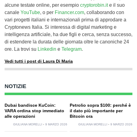
alcune testate online, per esempio
cryptorobin.it
e il suo
canale
YouTube
, o per
Financer.com
, collaborando con
vari progetti italiani e internazionali prima di approdare a
Cryptonews Italia. Si interessa di digital marketing e
intelligenza artificiale, ha due figli e cerca, senza successo,
di estendere la durata delle giornata oltre le canoniche 24
ore. La trovi su
Linkedin
e
Telegram
.
Vedi tutti i post di Laura Di Maria
NOTIZIE
Dubai bandisce KuCoin:
Petrolio sopra $100: perché è
VARA ordina stop immediato
il dato più importante per
alle operazioni
Bitcoin ora
GIULIANA MORELLI
9 MARZO 2026
GIULIANA MORELLI
9 MARZO 2026