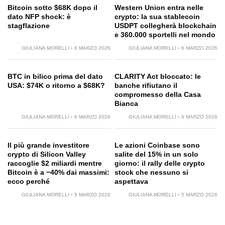
Bitcoin sotto $68K dopo il
Western Union entra nelle
dato NFP shock: è
crypto: la sua stablecoin
stagflazione
USDPT collegherà blockchain
e 360.000 sportelli nel mondo
GIULIANA MORELLI
6 MARZO 2026
GIULIANA MORELLI
6 MARZO 2026
BTC in bilico prima del dato
CLARITY Act bloccato: le
USA: $74K o ritorno a $68K?
banche rifiutano il
compromesso della Casa
Bianca
GIULIANA MORELLI
6 MARZO 2026
GIULIANA MORELLI
6 MARZO 2026
Il più grande investitore
Le azioni Coinbase sono
crypto di Silicon Valley
salite del 15% in un solo
raccoglie $2 miliardi mentre
giorno: il rally delle crypto
Bitcoin è a −40% dai massimi:
stock che nessuno si
ecco perché
aspettava
GIULIANA MORELLI
5 MARZO 2026
GIULIANA MORELLI
5 MARZO 2026