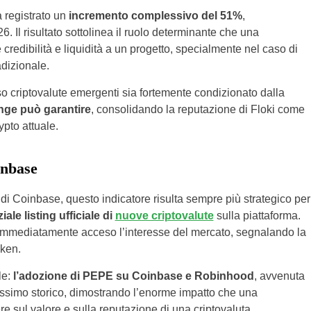
a registrato un
incremento complessivo del 51%
,
6. Il risultato sottolinea il ruolo determinante che una
redibilità e liquidità a un progetto, specialmente nel caso di
adizionale.
so criptovalute emergenti sia fortemente condizionato dalla
ange può garantire
, consolidando la reputazione di Floki come
pto attuale.
inbase
 di Coinbase, questo indicatore risulta sempre più strategico per
iale listing ufficiale di
nuove criptovalute
sulla piattaforma.
 immediatamente acceso l’interesse del mercato, segnalando la
oken.
le:
l’adozione di PEPE su Coinbase e Robinhood
, avvenuta
assimo storico, dimostrando l’enorme impatto che una
re sul valore e sulla reputazione di una criptovaluta.