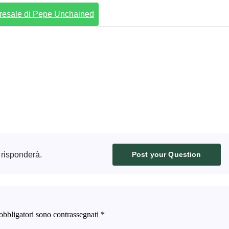
 presale di Pepe Unchained
 risponderà.
Post your Question
obbligatori sono contrassegnati
*