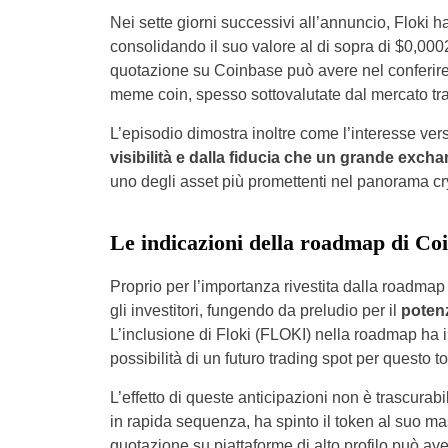
Nei sette giorni successivi all’annuncio, Floki h
consolidando il suo valore al di sopra di $0,0002
quotazione su Coinbase può avere nel conferire c
meme coin, spesso sottovalutate dal mercato tr
L’episodio dimostra inoltre come l’interesse ver
visibilità e dalla fiducia che un grande exch
uno degli asset più promettenti nel panorama cry
Le indicazioni della roadmap di Co
Proprio per l’importanza rivestita dalla roadmap
gli investitori, fungendo da preludio per il
potenz
L’inclusione di Floki (FLOKI) nella roadmap ha
possibilità di un futuro trading spot per questo t
L’effetto di queste anticipazioni non è trascurabi
in rapida sequenza, ha spinto il token al suo m
quotazione su piattaforme di alto profilo può ave