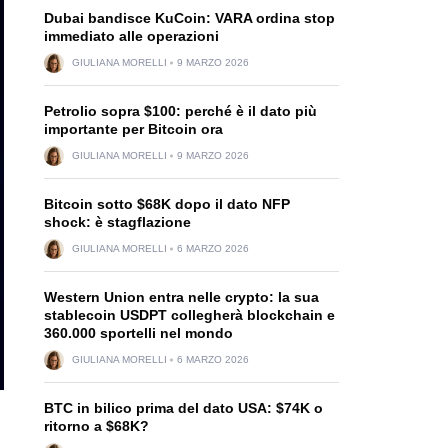
Dubai bandisce KuCoin: VARA ordina stop
immediato alle operazioni
GIULIANA MORELLI
9 MARZO 2026
Petrolio sopra $100: perché è il dato più
importante per Bitcoin ora
GIULIANA MORELLI
9 MARZO 2026
Bitcoin sotto $68K dopo il dato NFP
shock: è stagflazione
GIULIANA MORELLI
6 MARZO 2026
Western Union entra nelle crypto: la sua
stablecoin USDPT collegherà blockchain e
360.000 sportelli nel mondo
GIULIANA MORELLI
6 MARZO 2026
BTC in bilico prima del dato USA: $74K o
ritorno a $68K?