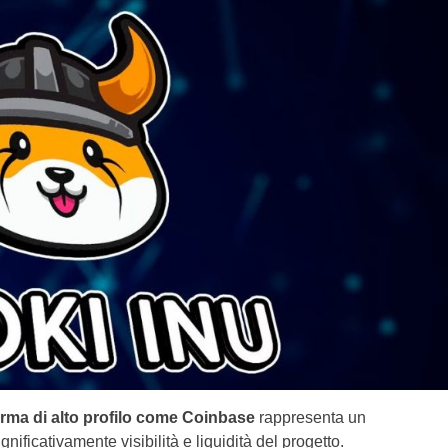
orma di alto profilo come Coinbase
rappresenta un
nificativamente visibilità e liquidità del progetto.