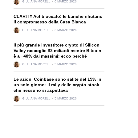
GIULIANA MORELLI
6 MARZO 2026
CLARITY Act bloccato: le banche rifiutano
il compromesso della Casa Bianca
GIULIANA MORELLI
6 MARZO 2026
Il più grande investitore crypto di Silicon
Valley raccoglie $2 miliardi mentre Bitcoin
è a −40% dai massimi: ecco perché
GIULIANA MORELLI
5 MARZO 2026
Le azioni Coinbase sono salite del 15% in
un solo giorno: il rally delle crypto stock
che nessuno si aspettava
GIULIANA MORELLI
5 MARZO 2026