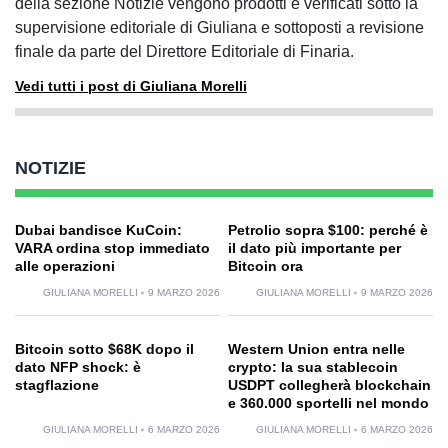
della sezione Notizie vengono prodotti e verificati sotto la
supervisione editoriale di Giuliana e sottoposti a revisione
finale da parte del Direttore Editoriale di Finaria.
Vedi tutti i post di Giuliana Morelli
NOTIZIE
Dubai bandisce KuCoin:
Petrolio sopra $100: perché è
VARA ordina stop immediato
il dato più importante per
alle operazioni
Bitcoin ora
GIULIANA MORELLI
9 MARZO 2026
GIULIANA MORELLI
9 MARZO 2026
Bitcoin sotto $68K dopo il
Western Union entra nelle
dato NFP shock: è
crypto: la sua stablecoin
stagflazione
USDPT collegherà blockchain
e 360.000 sportelli nel mondo
GIULIANA MORELLI
6 MARZO 2026
GIULIANA MORELLI
6 MARZO 2026