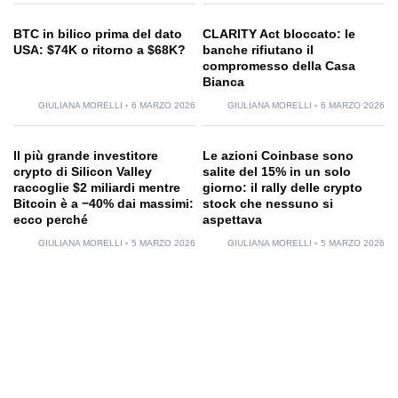
BTC in bilico prima del dato
CLARITY Act bloccato: le
USA: $74K o ritorno a $68K?
banche rifiutano il
compromesso della Casa
Bianca
GIULIANA MORELLI
6 MARZO 2026
GIULIANA MORELLI
6 MARZO 2026
Il più grande investitore
Le azioni Coinbase sono
crypto di Silicon Valley
salite del 15% in un solo
raccoglie $2 miliardi mentre
giorno: il rally delle crypto
Bitcoin è a −40% dai massimi:
stock che nessuno si
ecco perché
aspettava
GIULIANA MORELLI
5 MARZO 2026
GIULIANA MORELLI
5 MARZO 2026