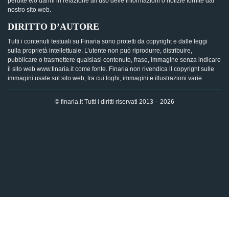
perdite e/o danni in relazione all’uso delle informazioni o notizie fornite dal
nostro sito web.
DIRITTO D’AUTORE
Tutti i contenuti testuali su Finaria sono protetti da copyright e dalle leggi
sulla proprietà intellettuale. L’utente non può riprodurre, distribuire,
pubblicare o trasmettere qualsiasi contenuto, frase, immagine senza indicare
il sito web www.finaria.it come fonte. Finaria non rivendica il copyright sulle
immagini usate sul sito web, tra cui loghi, immagini e illustrazioni varie.
© finaria.it Tutti i diritti riservati 2013 – 2026
AVVISO GDPR - Questo sito utilizza i cookies per offrire la
migliore esperienza di navigazione possibile, analizzando i
dati di traffico, personalizzando il contenuto e mostrando