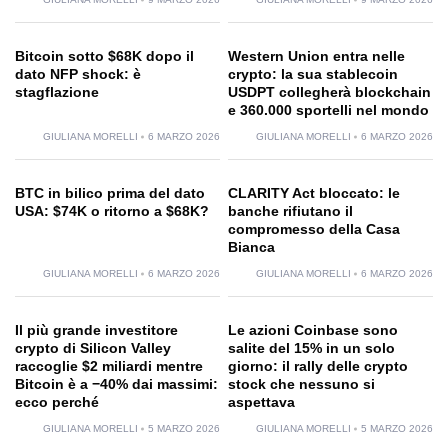
Bitcoin sotto $68K dopo il
Western Union entra nelle
dato NFP shock: è
crypto: la sua stablecoin
stagflazione
USDPT collegherà blockchain
e 360.000 sportelli nel mondo
GIULIANA MORELLI
6 MARZO 2026
GIULIANA MORELLI
6 MARZO 2026
BTC in bilico prima del dato
CLARITY Act bloccato: le
USA: $74K o ritorno a $68K?
banche rifiutano il
compromesso della Casa
Bianca
GIULIANA MORELLI
6 MARZO 2026
GIULIANA MORELLI
6 MARZO 2026
Il più grande investitore
Le azioni Coinbase sono
crypto di Silicon Valley
salite del 15% in un solo
raccoglie $2 miliardi mentre
giorno: il rally delle crypto
Bitcoin è a −40% dai massimi:
stock che nessuno si
ecco perché
aspettava
GIULIANA MORELLI
5 MARZO 2026
GIULIANA MORELLI
5 MARZO 2026