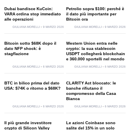
Dubai bandisce KuCoin:
Petrolio sopra $100: perché è
VARA ordina stop immediato
il dato più importante per
alle operazioni
Bitcoin ora
GIULIANA MORELLI
9 MARZO 2026
GIULIANA MORELLI
9 MARZO 2026
Bitcoin sotto $68K dopo il
Western Union entra nelle
dato NFP shock: è
crypto: la sua stablecoin
stagflazione
USDPT collegherà blockchain
e 360.000 sportelli nel mondo
GIULIANA MORELLI
6 MARZO 2026
GIULIANA MORELLI
6 MARZO 2026
BTC in bilico prima del dato
CLARITY Act bloccato: le
USA: $74K o ritorno a $68K?
banche rifiutano il
compromesso della Casa
Bianca
GIULIANA MORELLI
6 MARZO 2026
GIULIANA MORELLI
6 MARZO 2026
Il più grande investitore
Le azioni Coinbase sono
crypto di Silicon Valley
salite del 15% in un solo