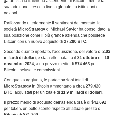
garantisca la traiettoria ascendente di Bitcoin, mentre la
sua adozione cresce a livello globale tra istituzioni e
nazioni.
Rafforzando ulteriormente il sentiment del mercato, la
società
MicroStrategy
di Michael Saylor ha consolidato la
sua posizione come il più grande azienda che possiede
Bitcoin con un nuovo acquisto di
27.200 BTC
.
Secondo quanto riportato, l’acquisizione, del valore di
2,03
miliardi di dollari
, è stata effettuata tra il
31 ottobre
e il
10
novembre 2024
, a un prezzo medio di
$74.463
per
Bitcoin, incluse le commissioni.
Con questa aggiunta, le partecipazioni totali di
MicroStrategy
in Bitcoin ammontano a circa
279.420
BTC
, acquistati per un totale di
11,9 miliardi di dollari
.
Il prezzo medio di acquisto dell’azienda ora è di
$42.692
per token, un bello sconto rispetto all’attuale prezzo di
Bitcoin
di
$81.700
.