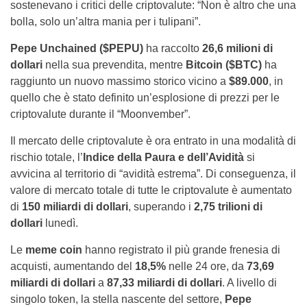
sostenevano i critici delle criptovalute: “Non è altro che una
bolla, solo un’altra mania per i tulipani”.
Pepe Unchained ($PEPU)
ha raccolto
26,6 milioni di
dollari
nella sua prevendita, mentre
Bitcoin ($BTC)
ha
raggiunto un nuovo massimo storico vicino a
$89.000
, in
quello che è stato definito un’esplosione di prezzi per le
criptovalute durante il “Moonvember”.
Il mercato delle criptovalute è ora entrato in una modalità di
rischio totale, l’
Indice della Paura e dell’Avidità
si
avvicina al territorio di “avidità estrema”. Di conseguenza, il
valore di mercato totale di tutte le criptovalute è aumentato
di
150 miliardi di dollari
, superando i
2,75 trilioni di
dollari
lunedì.
Le
meme coin
hanno registrato il più grande frenesia di
acquisti, aumentando del
18,5%
nelle 24 ore, da
73,69
miliardi di dollari
a
87,33 miliardi di dollari
. A livello di
singolo token, la stella nascente del settore,
Pepe