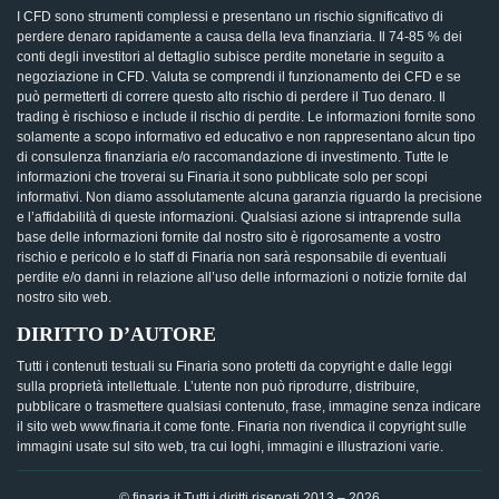
I CFD sono strumenti complessi e presentano un rischio significativo di
perdere denaro rapidamente a causa della leva finanziaria. Il 74-85 % dei
conti degli investitori al dettaglio subisce perdite monetarie in seguito a
negoziazione in CFD. Valuta se comprendi il funzionamento dei CFD e se
può permetterti di correre questo alto rischio di perdere il Tuo denaro. Il
trading è rischioso e include il rischio di perdite. Le informazioni fornite sono
solamente a scopo informativo ed educativo e non rappresentano alcun tipo
di consulenza finanziaria e/o raccomandazione di investimento. Tutte le
informazioni che troverai su Finaria.it sono pubblicate solo per scopi
informativi. Non diamo assolutamente alcuna garanzia riguardo la precisione
e l’affidabilità di queste informazioni. Qualsiasi azione si intraprende sulla
base delle informazioni fornite dal nostro sito è rigorosamente a vostro
rischio e pericolo e lo staff di Finaria non sarà responsabile di eventuali
perdite e/o danni in relazione all’uso delle informazioni o notizie fornite dal
nostro sito web.
DIRITTO D’AUTORE
Tutti i contenuti testuali su Finaria sono protetti da copyright e dalle leggi
sulla proprietà intellettuale. L’utente non può riprodurre, distribuire,
pubblicare o trasmettere qualsiasi contenuto, frase, immagine senza indicare
il sito web www.finaria.it come fonte. Finaria non rivendica il copyright sulle
immagini usate sul sito web, tra cui loghi, immagini e illustrazioni varie.
© finaria.it Tutti i diritti riservati 2013 – 2026