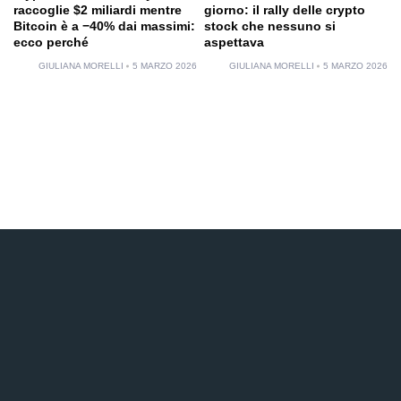
raccoglie $2 miliardi mentre
giorno: il rally delle crypto
Bitcoin è a −40% dai massimi:
stock che nessuno si
ecco perché
aspettava
GIULIANA MORELLI
5 MARZO 2026
GIULIANA MORELLI
5 MARZO 2026