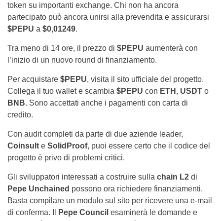
token su importanti exchange. Chi non ha ancora
partecipato può ancora unirsi alla prevendita e assicurarsi
$PEPU
a
$0,01249
.
Tra meno di 14 ore, il prezzo di
$PEPU
aumenterà con
l’inizio di un nuovo round di finanziamento.
Per acquistare
$PEPU
, visita il sito ufficiale del progetto.
Collega il tuo wallet e scambia
$PEPU
con
ETH
,
USDT
o
BNB
. Sono accettati anche i pagamenti con carta di
credito.
Con audit completi da parte di due aziende leader,
Coinsult
e
SolidProof
, puoi essere certo che il codice del
progetto è privo di problemi critici.
Gli sviluppatori interessati a costruire sulla
chain L2
di
Pepe Unchained
possono ora richiedere finanziamenti.
Basta compilare un modulo sul sito per ricevere una e-mail
di conferma. Il
Pepe Council
esaminerà le domande e