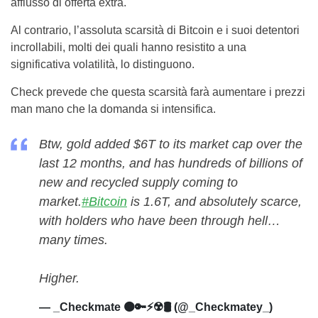
afflusso di offerta extra.
Al contrario, l’assoluta scarsità di Bitcoin e i suoi detentori
incrollabili, molti dei quali hanno resistito a una
significativa volatilità, lo distinguono.
Check prevede che questa scarsità farà aumentare i prezzi
man mano che la domanda si intensifica.
Btw, gold added $6T to its market cap over the
last 12 months, and has hundreds of billions of
new and recycled supply coming to
market.
#Bitcoin
is 1.6T, and absolutely scarce,
with holders who have been through hell…
many times.
Higher.
— _Checkmate 🟠🔑⚡☢️🛢️ (@_Checkmatey_)