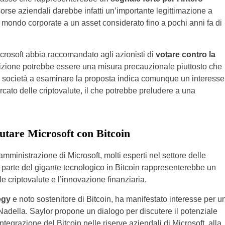
isorse aziendali darebbe infatti un’importante legittimazione a
il mondo corporate a un asset considerato fino a pochi anni fa di
crosoft abbia raccomandato agli azionisti di
votare contro la
izione potrebbe essere una misura precauzionale piuttosto che
a società a esaminare la proposta indica comunque un interesse
rcato delle criptovalute, il che potrebbe preludere a una
iutare Microsoft con Bitcoin
mministrazione di Microsoft, molti esperti nel settore delle
parte del gigante tecnologico in Bitcoin rappresenterebbe un
le criptovalute e l’innovazione finanziaria.
tegy
e noto sostenitore di Bitcoin, ha manifestato interesse per u
 Nadella. Saylor propone un dialogo per discutere il potenziale
tegrazione del Bitcoin nelle riserve aziendali di Microsoft, alla