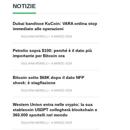
NOTIZIE
Dubai bandisce KuCoin: VARA ordina stop
immediato alle operazioni
GIULIANA MORELLI
9 MARZO 2026
Petrolio sopra $100: perché è il dato più
importante per Bitcoin ora
GIULIANA MORELLI
9 MARZO 2026
Bitcoin sotto $68K dopo il dato NFP
shock: è stagflazione
GIULIANA MORELLI
6 MARZO 2026
Western Union entra nelle crypto: la sua
stablecoin USDPT collegherà blockchain e
360.000 sportelli nel mondo
GIULIANA MORELLI
6 MARZO 2026