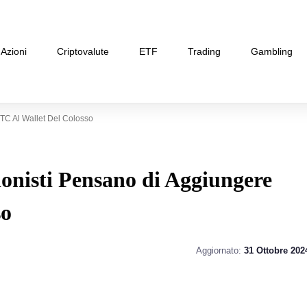
Azioni
Criptovalute
ETF
Trading
Gambling
BTC Al Wallet Del Colosso
ionisti Pensano di Aggiungere
so
Aggiornato:
31 Ottobre 202