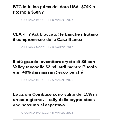
BTC in bilico prima del dato USA: $74K o
ritorno a $68K?
GIULIANA MORELLI
6 MARZO 2026
CLARITY Act bloccato: le banche rifiutano
il compromesso della Casa Bianca
GIULIANA MORELLI
6 MARZO 2026
Il più grande investitore crypto di Silicon
Valley raccoglie $2 miliardi mentre Bitcoin
è a −40% dai massimi: ecco perché
GIULIANA MORELLI
5 MARZO 2026
Le azioni Coinbase sono salite del 15% in
un solo giorno: il rally delle crypto stock
che nessuno si aspettava
GIULIANA MORELLI
5 MARZO 2026