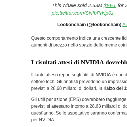
This whale sold 2.33M
$FET
for 
pic.twitter.com/SNIbPrNp0z
— Lookonchain (@lookonchain)
Au
Questo comportamento indica una crescente fiduci
aumenti di prezzo nello spazio delle meme coin
I risultati attesi di NVIDIA dovreb
Il tanto atteso report sugli utili di
NVIDIA
è uno de
settore tech. Gli analisti prevedono un impress
previsti a 28,68 miliardi di dollari,
in rialzo del 
Gli utili per azione (EPS) dovrebbero raggiunger
previsti si attestano intorno a 28,68 miliardi di d
quest’anno. Se le aspettative saranno confermate, 
per NVIDIA.