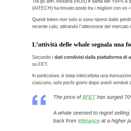
Tra gli altri, Nosana (NOS) è salita del +54% 
(AITECH) ha trovato posto tra i migliori con un
Questi token non solo si sono ripresi dalle perdit
recente calo, attirando l’attenzione del mercato 
L’attività delle whale segnala una f
Secondo i
dati condivisi dalla piattaforma di
su FET.
In particolare, è stata intercettata una transazio
ciascuno, solo pochi giorni dopo averli venduti a
The price of
$FET
has surged 70%
A whale seemed to regret sellin
back from
#Binance
at a higher p