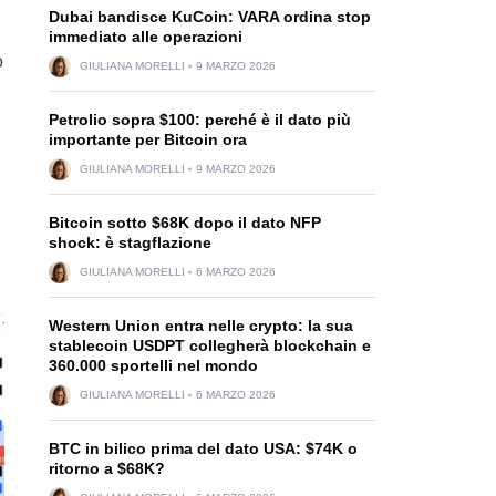
Dubai bandisce KuCoin: VARA ordina stop
immediato alle operazioni
o
GIULIANA MORELLI
9 MARZO 2026
Petrolio sopra $100: perché è il dato più
importante per Bitcoin ora
GIULIANA MORELLI
9 MARZO 2026
Bitcoin sotto $68K dopo il dato NFP
shock: è stagflazione
GIULIANA MORELLI
6 MARZO 2026
Western Union entra nelle crypto: la sua
stablecoin USDPT collegherà blockchain e
360.000 sportelli nel mondo
GIULIANA MORELLI
6 MARZO 2026
BTC in bilico prima del dato USA: $74K o
ritorno a $68K?