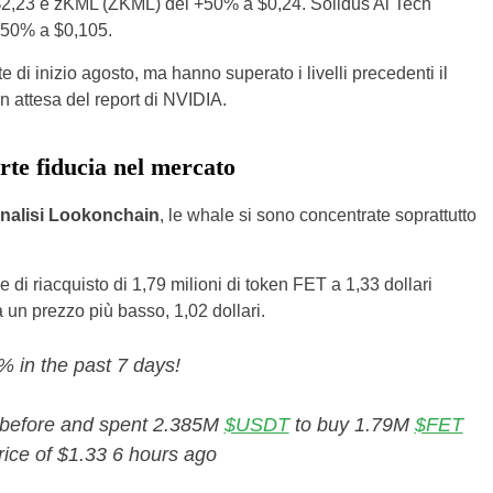
a $2,23 e zKML (ZKML) del +50% a $0,24. Solidus Ai Tech
 +50% a $0,105.
e di inizio agosto, ma hanno superato i livelli precedenti il
in attesa del report di NVIDIA.
orte fiducia nel mercato
 analisi Lookonchain
, le whale si sono concentrate soprattutto
ne di riacquisto di 1,79 milioni di token FET a 1,33 dollari
 un prezzo più basso, 1,02 dollari.
 in the past 7 days!
g before and spent 2.385M
$USDT
to buy 1.79M
$FET
rice of $1.33 6 hours ago