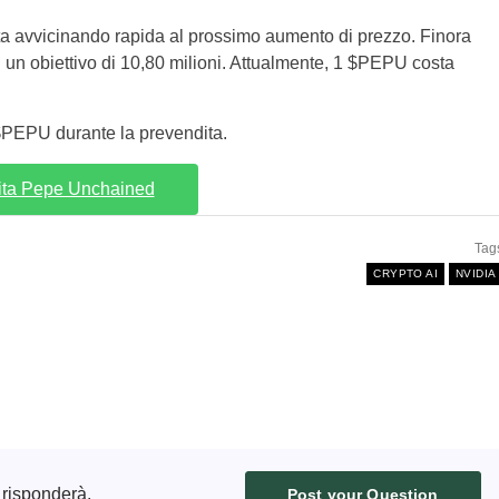
a avvicinando rapida al prossimo aumento di prezzo. Finora
 su un obiettivo di 10,80 milioni. Attualmente, 1 $PEPU costa
 $PEPU durante la prevendita.
ita Pepe Unchained
Tag
CRYPTO AI
NVIDIA
 risponderà.
Post your Question