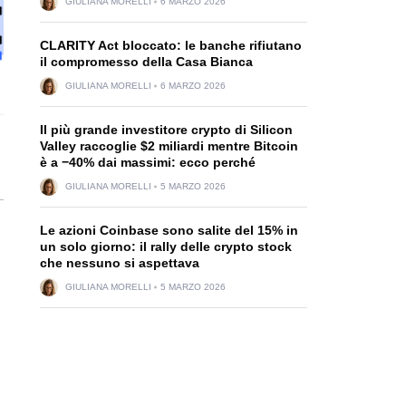
GIULIANA MORELLI
6 MARZO 2026
CLARITY Act bloccato: le banche rifiutano
il compromesso della Casa Bianca
GIULIANA MORELLI
6 MARZO 2026
Il più grande investitore crypto di Silicon
Valley raccoglie $2 miliardi mentre Bitcoin
è a −40% dai massimi: ecco perché
GIULIANA MORELLI
5 MARZO 2026
Le azioni Coinbase sono salite del 15% in
un solo giorno: il rally delle crypto stock
che nessuno si aspettava
GIULIANA MORELLI
5 MARZO 2026