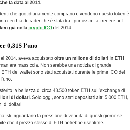
che fa data al 2014
.
i utenti che quotidianamente comprano e vendono questo token è
a cerchia di trader che è stata tra i primissimi a credere nel
oken già nella
crypto ICO
del 2014.
er 0,31$ l’uno
 nel 2014, aveva acquistato
oltre un milione di dollari in ETH
in maniera massiccia. Non sarebbe una notizia di grande
i ETH del wallet sono stati acquistati durante le prime ICO del
 l’uno.
sferito la bellezza di circa 48.500 token ETH sull’exchange di
ioni di dollari
. Solo oggi, sono stati depositati altri 5.000 ETH,
 di dollari.
alisti, riguardano la pressione di vendita di questi giorni: se
bile che il prezzo stesso di ETH potrebbe risentirne.