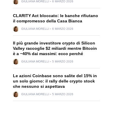
GIULIANA MORELLI
6 MARZO 2026
CLARITY Act bloccato: le banche rifiutano
il compromesso della Casa Bianca
GIULIANA MORELLI
6 MARZO 2026
Il più grande investitore crypto di Silicon
Valley raccoglie $2 miliardi mentre Bitcoin
è a −40% dai massimi: ecco perché
GIULIANA MORELLI
5 MARZO 2026
Le azioni Coinbase sono salite del 15% in
un solo giorno: il rally delle crypto stock
che nessuno si aspettava
GIULIANA MORELLI
5 MARZO 2026