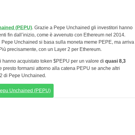
ained (PEPU)
. Grazie a Pepe Unchained gli investitori hanno
enti fin dall’inizio, come è avvenuto con Ethereum nel 2014.
hé Pepe Unchained si basa sulla moneta meme PEPE, ma arriva
Più precisamente, con un Layer 2 per Ethereum.
tori hanno acquistato token $PEPU per un valore di
quasi 8,3
e presto formarsi attorno alla catena PEPU se anche altri
er 2 di Pepe Unchained.
 Pepu Unchained (PEPU)