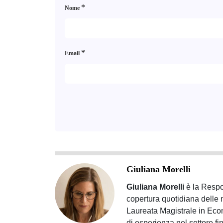
*
Nome
*
Email
Giuliana Morelli
Giuliana Morelli
è la Respon
copertura quotidiana delle 
Laureata Magistrale in Eco
di esperienza nel settore f