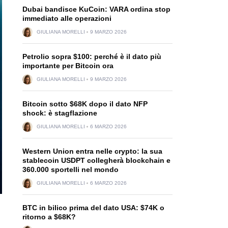
Dubai bandisce KuCoin: VARA ordina stop
immediato alle operazioni
GIULIANA MORELLI
9 MARZO 2026
Petrolio sopra $100: perché è il dato più
importante per Bitcoin ora
GIULIANA MORELLI
9 MARZO 2026
Bitcoin sotto $68K dopo il dato NFP
shock: è stagflazione
GIULIANA MORELLI
6 MARZO 2026
Western Union entra nelle crypto: la sua
stablecoin USDPT collegherà blockchain e
360.000 sportelli nel mondo
GIULIANA MORELLI
6 MARZO 2026
BTC in bilico prima del dato USA: $74K o
ritorno a $68K?