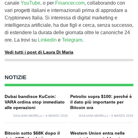
canale
YouTube
, o per
Financer.com
, collaborando con
vari progetti italiani e internazionali prima di approdare a
Cryptonews Italia. Si interessa di digital marketing e
intelligenza artificiale, ha due figli e cerca, senza successo,
di estendere la durata delle giornata oltre le canoniche 24
ore. La trovi su
Linkedin
e
Telegram
.
Vedi tutti i post di Laura Di Maria
NOTIZIE
Dubai bandisce KuCoin:
Petrolio sopra $100: perché è
VARA ordina stop immediato
il dato più importante per
alle operazioni
Bitcoin ora
GIULIANA MORELLI
9 MARZO 2026
GIULIANA MORELLI
9 MARZO 2026
Bitcoin sotto $68K dopo il
Western Union entra nelle