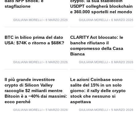
dato NFP shock: è
crypto: la sua stablecoin
stagflazione
USDPT collegherà blockchain
e 360.000 sportelli nel mondo
GIULIANA MORELLI
6 MARZO 2026
GIULIANA MORELLI
6 MARZO 2026
BTC in bilico prima del dato
CLARITY Act bloccato: le
USA: $74K o ritorno a $68K?
banche rifiutano il
compromesso della Casa
Bianca
GIULIANA MORELLI
6 MARZO 2026
GIULIANA MORELLI
6 MARZO 2026
Il più grande investitore
Le azioni Coinbase sono
crypto di Silicon Valley
salite del 15% in un solo
raccoglie $2 miliardi mentre
giorno: il rally delle crypto
Bitcoin è a −40% dai massimi:
stock che nessuno si
ecco perché
aspettava
GIULIANA MORELLI
5 MARZO 2026
GIULIANA MORELLI
5 MARZO 2026