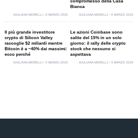
compromesso della Casa
Bianca
GIULIANA MORELLI
6 MARZO 2026
GIULIANA MORELLI
6 MARZO 2026
Il più grande investitore
Le azioni Coinbase sono
crypto di Silicon Valley
salite del 15% in un solo
raccoglie $2 miliardi mentre
giorno: il rally delle crypto
Bitcoin è a −40% dai massimi:
stock che nessuno si
ecco perché
aspettava
GIULIANA MORELLI
5 MARZO 2026
GIULIANA MORELLI
5 MARZO 2026