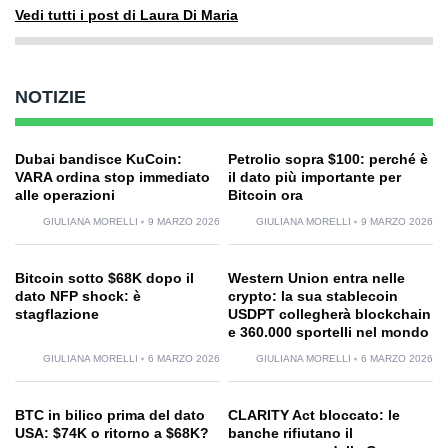
Vedi tutti i post di Laura Di Maria
NOTIZIE
Dubai bandisce KuCoin:
Petrolio sopra $100: perché è
VARA ordina stop immediato
il dato più importante per
alle operazioni
Bitcoin ora
GIULIANA MORELLI
9 MARZO 2026
GIULIANA MORELLI
9 MARZO 2026
Bitcoin sotto $68K dopo il
Western Union entra nelle
dato NFP shock: è
crypto: la sua stablecoin
stagflazione
USDPT collegherà blockchain
e 360.000 sportelli nel mondo
GIULIANA MORELLI
6 MARZO 2026
GIULIANA MORELLI
6 MARZO 2026
BTC in bilico prima del dato
CLARITY Act bloccato: le
USA: $74K o ritorno a $68K?
banche rifiutano il