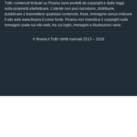
Tutti i contenuti testuali su Finaria sono protetti da copyright e dalle leggi
sulla proprietà intellettuale. L’utente non può riprodurre, distribuire,
pubblicare o trasmettere qualsiasi contenuto, frase, immagine senza indicare
il sito web www.finaria.it come fonte. Finaria non rivendica il copyright sulle
immagini usate sul sito web, tra cui loghi, immagini e illustrazioni varie.
© finaria.it Tutti i diritti riservati 2013 – 2026
AVVISO GDPR - Questo sito utilizza i cookies per offrire la
migliore esperienza di navigazione possibile, analizzando i
dati di traffico, personalizzando il contenuto e mostrando
pubblicità basata sui dati di profilazione. Cliccando su "OK",
dai il tuo consenso al trattamento dei dati e all'utilizzo dei
cookies.
Ok