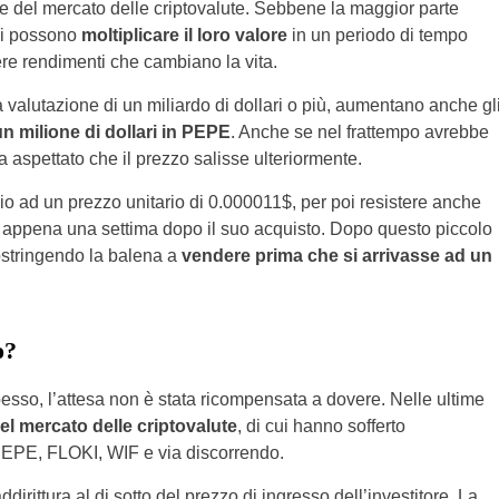
 del mercato delle criptovalute. Sebbene la maggior parte
uni possono
moltiplicare il loro valore
in un periodo di tempo
enere rendimenti che cambiano la vita.
lutazione di un miliardo di dollari o più, aumentano anche gl
un milione di dollari in PEPE
. Anche se nel frattempo avrebbe
ha aspettato che il prezzo salisse ulteriormente.
io ad un prezzo unitario di 0.000011$, per poi resistere anche
7 appena una settima dopo il suo acquisto. Dopo questo piccolo
 costringendo la balena a
vendere prima che si arrivasse ad un
o?
esso, l’attesa non è stata ricompensata a dovere. Nelle ultime
l mercato delle criptovalute
, di cui hanno sofferto
EPE, FLOKI, WIF e via discorrendo.
dirittura al di sotto del prezzo di ingresso dell’investitore. La