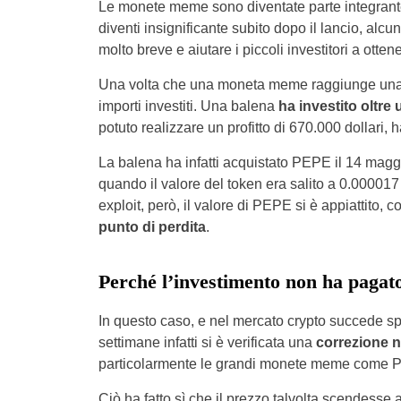
Le monete meme sono diventate parte integrante
diventi insignificante subito dopo il lancio, alc
molto breve e aiutare i piccoli investitori a ott
Una volta che una moneta meme raggiunge una va
importi investiti. Una balena
ha investito oltre 
potuto realizzare un profitto di 670.000 dollari, 
La balena ha infatti acquistato PEPE il 14 magg
quando il valore del token era salito a 0.00001
exploit, però, il valore di PEPE si è appiattito,
punto di perdita
.
Perché l’investimento non ha pagat
In questo caso, e nel mercato crypto succede sp
settimane infatti si è verificata una
correzione ne
particolarmente le grandi monete meme come P
Ciò ha fatto sì che il prezzo talvolta scendesse ad