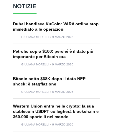
NOTIZIE
Dubai bandisce KuCoin: VARA ordina stop
immediato alle operazioni
GIULIANA MORELLI
9 MARZO 2026
Petrolio sopra $100: perché è il dato più
importante per Bitcoin ora
GIULIANA MORELLI
9 MARZO 2026
Bitcoin sotto $68K dopo il dato NFP
shock: è stagflazione
GIULIANA MORELLI
6 MARZO 2026
Western Union entra nelle crypto: la sua
stablecoin USDPT collegherà blockchain e
360.000 sportelli nel mondo
GIULIANA MORELLI
6 MARZO 2026