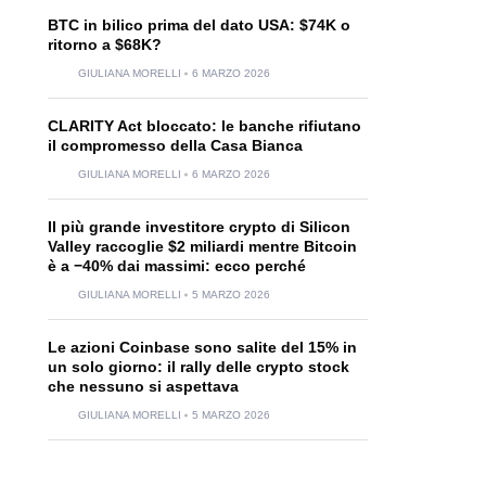
BTC in bilico prima del dato USA: $74K o
ritorno a $68K?
GIULIANA MORELLI
6 MARZO 2026
CLARITY Act bloccato: le banche rifiutano
il compromesso della Casa Bianca
GIULIANA MORELLI
6 MARZO 2026
Il più grande investitore crypto di Silicon
Valley raccoglie $2 miliardi mentre Bitcoin
è a −40% dai massimi: ecco perché
GIULIANA MORELLI
5 MARZO 2026
Le azioni Coinbase sono salite del 15% in
un solo giorno: il rally delle crypto stock
che nessuno si aspettava
GIULIANA MORELLI
5 MARZO 2026