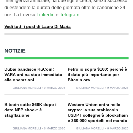
intelligenza artificiale, ha due figli e cerca, senza successo,
di estendere la durata delle giornata oltre le canoniche 24
ore. La trovi su
Linkedin
e
Telegram
.
Vedi tutti i post di Laura Di Maria
NOTIZIE
Dubai bandisce KuCoin:
Petrolio sopra $100: perché è
VARA ordina stop immediato
il dato più importante per
alle operazioni
Bitcoin ora
GIULIANA MORELLI
9 MARZO 2026
GIULIANA MORELLI
9 MARZO 2026
Bitcoin sotto $68K dopo il
Western Union entra nelle
dato NFP shock: è
crypto: la sua stablecoin
stagflazione
USDPT collegherà blockchain
e 360.000 sportelli nel mondo
GIULIANA MORELLI
6 MARZO 2026
GIULIANA MORELLI
6 MARZO 2026