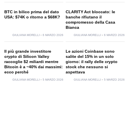
BTC in bilico prima del dato
CLARITY Act bloccato: le
USA: $74K o ritorno a $68K?
banche rifiutano il
compromesso della Casa
Bianca
GIULIANA MORELLI
6 MARZO 2026
GIULIANA MORELLI
6 MARZO 2026
Il più grande investitore
Le azioni Coinbase sono
crypto di Silicon Valley
salite del 15% in un solo
raccoglie $2 miliardi mentre
giorno: il rally delle crypto
Bitcoin è a −40% dai massimi:
stock che nessuno si
ecco perché
aspettava
GIULIANA MORELLI
5 MARZO 2026
GIULIANA MORELLI
5 MARZO 2026