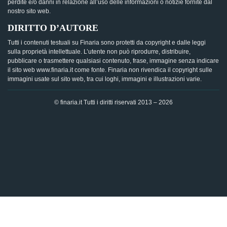
perdite e/o danni in relazione all’uso delle informazioni o notizie fornite dal
nostro sito web.
DIRITTO D’AUTORE
Tutti i contenuti testuali su Finaria sono protetti da copyright e dalle leggi
sulla proprietà intellettuale. L’utente non può riprodurre, distribuire,
pubblicare o trasmettere qualsiasi contenuto, frase, immagine senza indicare
il sito web www.finaria.it come fonte. Finaria non rivendica il copyright sulle
immagini usate sul sito web, tra cui loghi, immagini e illustrazioni varie.
© finaria.it Tutti i diritti riservati 2013 – 2026
AVVISO GDPR - Questo sito utilizza i cookies per offrire la
migliore esperienza di navigazione possibile, analizzando i
dati di traffico, personalizzando il contenuto e mostrando