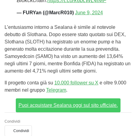
Blokckchain.
https://t.co/k6bcWL4fMF
— FURYan (@MarcR010)
June 9, 2024
L’entusiasmo intorno a Sealana è simile al notevole
debutto di Slothana. Dopo essere stato quotato sui DEX,
Slothana (SLOTH) ha registrato un enorme pump e ha
generato molta eccitazione durante la sua prevendita.
Samoyedcoin (SAMO) ha visto un aumento del 13,64%
negli ultimi 7 giorni, mentre Bonfida (FIDA) ha registrato un
aumento del 4,71% negli ultimi sette giorni.
Il progetto conta già su
10.000 follower su X
e oltre 9.000
membri nel gruppo
Telegram
.
Puoi acquistare Sealana oggi sul sito ufficiale.
Condividi
Condividi