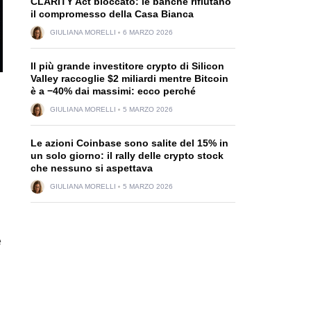
CLARITY Act bloccato: le banche rifiutano
il compromesso della Casa Bianca
GIULIANA MORELLI
6 MARZO 2026
Il più grande investitore crypto di Silicon
Valley raccoglie $2 miliardi mentre Bitcoin
è a −40% dai massimi: ecco perché
GIULIANA MORELLI
5 MARZO 2026
Le azioni Coinbase sono salite del 15% in
un solo giorno: il rally delle crypto stock
che nessuno si aspettava
GIULIANA MORELLI
5 MARZO 2026
e