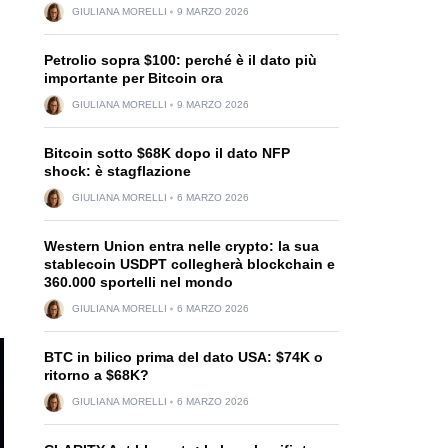
GIULIANA MORELLI
9 MARZO 2026
Petrolio sopra $100: perché è il dato più
importante per Bitcoin ora
GIULIANA MORELLI
9 MARZO 2026
Bitcoin sotto $68K dopo il dato NFP
shock: è stagflazione
GIULIANA MORELLI
6 MARZO 2026
Western Union entra nelle crypto: la sua
stablecoin USDPT collegherà blockchain e
360.000 sportelli nel mondo
GIULIANA MORELLI
6 MARZO 2026
BTC in bilico prima del dato USA: $74K o
ritorno a $68K?
GIULIANA MORELLI
6 MARZO 2026