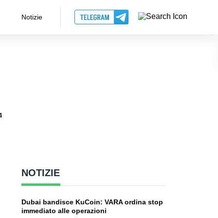
Notizie
4
NOTIZIE
Dubai bandisce KuCoin: VARA ordina stop
immediato alle operazioni