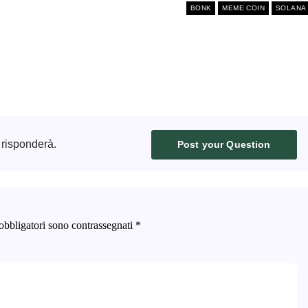
BONK
MEME COIN
SOLANA
 risponderà.
Post your Question
obbligatori sono contrassegnati
*