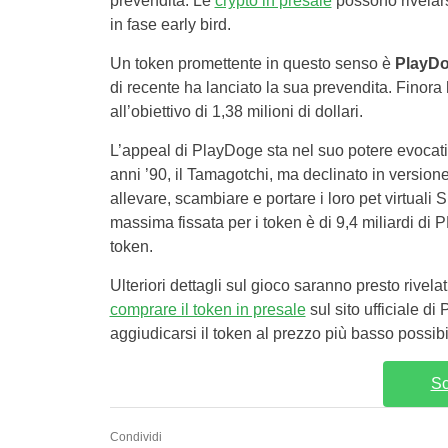
prevendita. Le
crypto in presale
possono rivelar
in fase early bird.
Un token promettente in questo senso è
PlayDo
di recente ha lanciato la sua prevendita. Finora h
all’obiettivo di 1,38 milioni di dollari.
L’appeal di PlayDoge sta nel suo potere evocativ
anni ’90, il Tamagotchi, ma declinato in version
allevare, scambiare e portare i loro pet virtual
massima fissata per i token è di 9,4 miliardi di P
token.
Ulteriori dettagli sul gioco saranno presto rivel
comprare il token in presale
sul sito ufficiale di
aggiudicarsi il token al prezzo più basso possi
Sc
Condividi