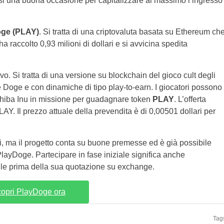
si una buona occasione per capitalizzare al massimo l’ingresso
ge (PLAY)
. Si tratta di una criptovaluta basata su Ethereum ch
a raccolto 0,93 milioni di dollari e si avvicina spedita
o. Si tratta di una versione su blockchain del gioco cult degli
e Doge e con dinamiche di tipo play-to-earn. I giocatori possono
i Shiba Inu in missione per guadagnare token
PLAY
. L’offerta
LAY. Il prezzo attuale della prevendita è di 0,00501 dollari per
ati, ma il progetto conta su buone premesse ed è già possibile
 PlayDoge. Partecipare in fase iniziale significa anche
bile prima della sua quotazione su exchange.
opri PlayDoge ora
Tag