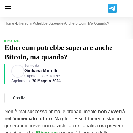
Home
Ethereum Potrebbe Superare Anche Bitcoin, Ma Quando?
NOTIZIE
Ethereum potrebbe superare anche
Bitcoin, ma quando?
Scritto da
Giuliana Morelli
Caporedattore Notizie
Aggiornato:
30 Maggio 2024
Condividi
Non è mai successo prima, e probabilmente
non avverrà
nell’immediato futuro
. Ma gli ETF su Ethereum stanno
generando previsioni rialziste: alcuni analisti ora prevede
addirittura che
Ethereum
supererà la regina delle