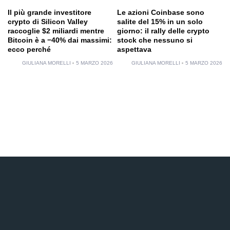
Il più grande investitore
Le azioni Coinbase sono
crypto di Silicon Valley
salite del 15% in un solo
raccoglie $2 miliardi mentre
giorno: il rally delle crypto
Bitcoin è a −40% dai massimi:
stock che nessuno si
ecco perché
aspettava
GIULIANA MORELLI
5 MARZO 2026
GIULIANA MORELLI
5 MARZO 2026