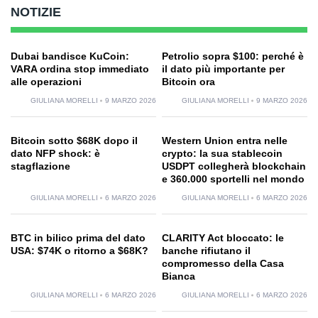
NOTIZIE
Dubai bandisce KuCoin:
Petrolio sopra $100: perché è
VARA ordina stop immediato
il dato più importante per
alle operazioni
Bitcoin ora
GIULIANA MORELLI
9 MARZO 2026
GIULIANA MORELLI
9 MARZO 2026
Bitcoin sotto $68K dopo il
Western Union entra nelle
dato NFP shock: è
crypto: la sua stablecoin
stagflazione
USDPT collegherà blockchain
e 360.000 sportelli nel mondo
GIULIANA MORELLI
6 MARZO 2026
GIULIANA MORELLI
6 MARZO 2026
BTC in bilico prima del dato
CLARITY Act bloccato: le
USA: $74K o ritorno a $68K?
banche rifiutano il
compromesso della Casa
Bianca
GIULIANA MORELLI
6 MARZO 2026
GIULIANA MORELLI
6 MARZO 2026