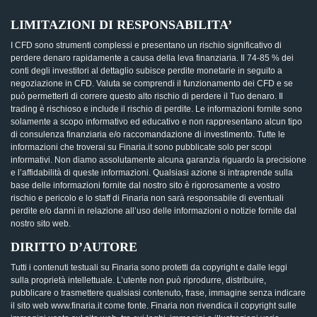
LIMITAZIONI DI RESPONSABILITA’
I CFD sono strumenti complessi e presentano un rischio significativo di
perdere denaro rapidamente a causa della leva finanziaria. Il 74-85 % dei
conti degli investitori al dettaglio subisce perdite monetarie in seguito a
negoziazione in CFD. Valuta se comprendi il funzionamento dei CFD e se
può permetterti di correre questo alto rischio di perdere il Tuo denaro. Il
trading è rischioso e include il rischio di perdite. Le informazioni fornite sono
solamente a scopo informativo ed educativo e non rappresentano alcun tipo
di consulenza finanziaria e/o raccomandazione di investimento. Tutte le
informazioni che troverai su Finaria.it sono pubblicate solo per scopi
informativi. Non diamo assolutamente alcuna garanzia riguardo la precisione
e l’affidabilità di queste informazioni. Qualsiasi azione si intraprende sulla
base delle informazioni fornite dal nostro sito è rigorosamente a vostro
rischio e pericolo e lo staff di Finaria non sarà responsabile di eventuali
perdite e/o danni in relazione all’uso delle informazioni o notizie fornite dal
nostro sito web.
DIRITTO D’AUTORE
Tutti i contenuti testuali su Finaria sono protetti da copyright e dalle leggi
sulla proprietà intellettuale. L’utente non può riprodurre, distribuire,
pubblicare o trasmettere qualsiasi contenuto, frase, immagine senza indicare
il sito web www.finaria.it come fonte. Finaria non rivendica il copyright sulle