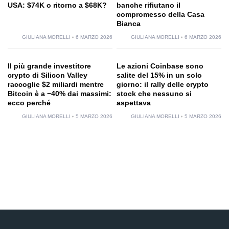
USA: $74K o ritorno a $68K?
banche rifiutano il
compromesso della Casa
Bianca
GIULIANA MORELLI
6 MARZO 2026
GIULIANA MORELLI
6 MARZO 2026
Il più grande investitore
Le azioni Coinbase sono
crypto di Silicon Valley
salite del 15% in un solo
raccoglie $2 miliardi mentre
giorno: il rally delle crypto
Bitcoin è a −40% dai massimi:
stock che nessuno si
ecco perché
aspettava
GIULIANA MORELLI
5 MARZO 2026
GIULIANA MORELLI
5 MARZO 2026