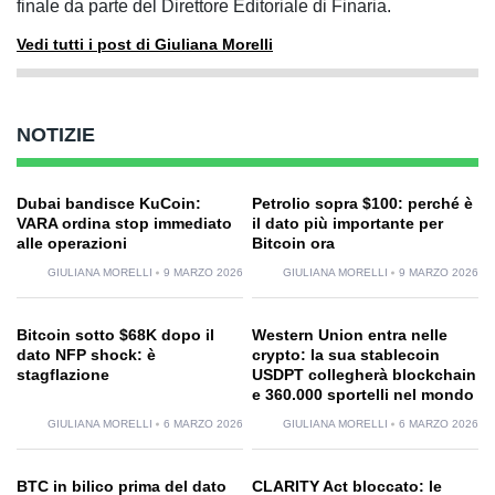
finale da parte del Direttore Editoriale di Finaria.
Vedi tutti i post di Giuliana Morelli
NOTIZIE
Dubai bandisce KuCoin:
Petrolio sopra $100: perché è
VARA ordina stop immediato
il dato più importante per
alle operazioni
Bitcoin ora
GIULIANA MORELLI
9 MARZO 2026
GIULIANA MORELLI
9 MARZO 2026
Bitcoin sotto $68K dopo il
Western Union entra nelle
dato NFP shock: è
crypto: la sua stablecoin
stagflazione
USDPT collegherà blockchain
e 360.000 sportelli nel mondo
GIULIANA MORELLI
6 MARZO 2026
GIULIANA MORELLI
6 MARZO 2026
BTC in bilico prima del dato
CLARITY Act bloccato: le