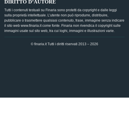
DIRITTO D’AUTORE
Tutti i contenuti testuali su Finaria sono protetti da copyright e dalle leggi
sulla proprietà intellettuale. L’utente non può riprodurre, distribuire,
pubblicare o trasmettere qualsiasi contenuto, frase, immagine senza indicare
il sito web www.finaria.it come fonte. Finaria non rivendica il copyright sulle
immagini usate sul sito web, tra cui loghi, immagini e illustrazioni varie.
© finaria.it Tutti i diritti riservati 2013 – 2026
AVVISO GDPR - Questo sito utilizza i cookies per offrire la
migliore esperienza di navigazione possibile, analizzando i
dati di traffico, personalizzando il contenuto e mostrando
pubblicità basata sui dati di profilazione. Cliccando su "OK",
dai il tuo consenso al trattamento dei dati e all'utilizzo dei