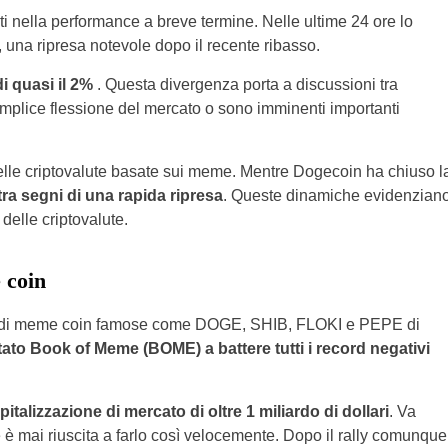
nti nella performance a breve termine. Nelle ultime 24 ore lo
, una ripresa notevole dopo il recente ribasso.
i quasi il 2%
. Questa divergenza porta a discussioni tra
semplice flessione del mercato o sono imminenti importanti
e delle criptovalute basate sui meme. Mentre Dogecoin ha chiuso l
ra segni di una rapida ripresa
. Queste dinamiche evidenzian
 delle criptovalute.
 coin
rno di meme coin famose come DOGE, SHIB, FLOKI e PEPE di
stato Book of Meme (BOME) a ​​battere tutti i record negativi
pitalizzazione di mercato di oltre 1 miliardo di dollari
. Va
 mai riuscita a farlo così velocemente. Dopo il rally comunque