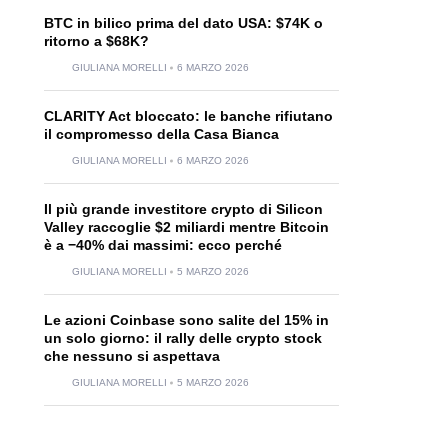
BTC in bilico prima del dato USA: $74K o
ritorno a $68K?
GIULIANA MORELLI
6 MARZO 2026
CLARITY Act bloccato: le banche rifiutano
il compromesso della Casa Bianca
GIULIANA MORELLI
6 MARZO 2026
Il più grande investitore crypto di Silicon
Valley raccoglie $2 miliardi mentre Bitcoin
è a −40% dai massimi: ecco perché
GIULIANA MORELLI
5 MARZO 2026
Le azioni Coinbase sono salite del 15% in
un solo giorno: il rally delle crypto stock
che nessuno si aspettava
GIULIANA MORELLI
5 MARZO 2026