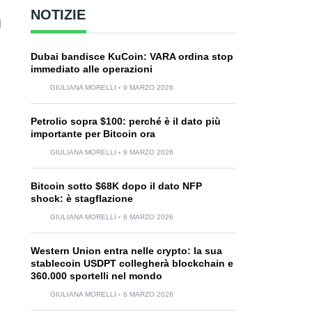
NOTIZIE
l
Dubai bandisce KuCoin: VARA ordina stop
immediato alle operazioni
GIULIANA MORELLI
9 MARZO 2026
Petrolio sopra $100: perché è il dato più
importante per Bitcoin ora
GIULIANA MORELLI
9 MARZO 2026
Bitcoin sotto $68K dopo il dato NFP
shock: è stagflazione
GIULIANA MORELLI
6 MARZO 2026
Western Union entra nelle crypto: la sua
stablecoin USDPT collegherà blockchain e
360.000 sportelli nel mondo
GIULIANA MORELLI
6 MARZO 2026