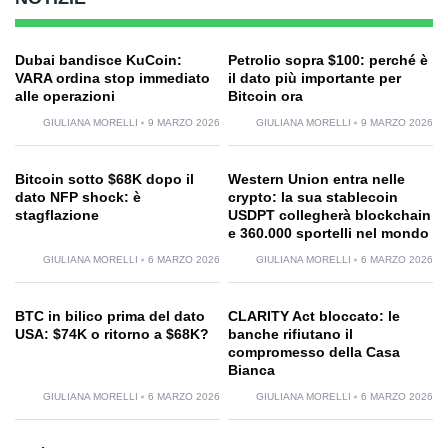
Dubai bandisce KuCoin:
Petrolio sopra $100: perché è
VARA ordina stop immediato
il dato più importante per
alle operazioni
Bitcoin ora
GIULIANA MORELLI
9 MARZO 2026
GIULIANA MORELLI
9 MARZO 2026
Bitcoin sotto $68K dopo il
Western Union entra nelle
dato NFP shock: è
crypto: la sua stablecoin
stagflazione
USDPT collegherà blockchain
e 360.000 sportelli nel mondo
GIULIANA MORELLI
6 MARZO 2026
GIULIANA MORELLI
6 MARZO 2026
BTC in bilico prima del dato
CLARITY Act bloccato: le
USA: $74K o ritorno a $68K?
banche rifiutano il
compromesso della Casa
Bianca
GIULIANA MORELLI
6 MARZO 2026
GIULIANA MORELLI
6 MARZO 2026