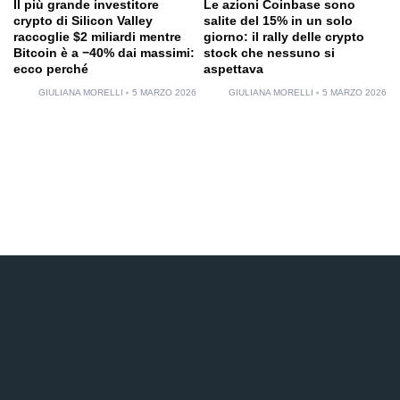
Il più grande investitore
Le azioni Coinbase sono
crypto di Silicon Valley
salite del 15% in un solo
raccoglie $2 miliardi mentre
giorno: il rally delle crypto
Bitcoin è a −40% dai massimi:
stock che nessuno si
ecco perché
aspettava
GIULIANA MORELLI
5 MARZO 2026
GIULIANA MORELLI
5 MARZO 2026