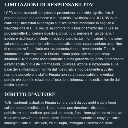
LIMITAZIONI DI RESPONSABILITA’
I CFD sono strumenti complessi e presentano un rischio significativo di
perdere denaro rapidamente a causa della leva finanziaria. Il 74-85 % dei
conti degli investitori al dettaglio subisce perdite monetarie in seguito a
negoziazione in CFD. Valuta se comprendi il funzionamento dei CFD e se
può permetterti di correre questo alto rischio di perdere il Tuo denaro. Il
trading è rischioso e include il rischio di perdite. Le informazioni fornite sono
solamente a scopo informativo ed educativo e non rappresentano alcun tipo
di consulenza finanziaria e/o raccomandazione di investimento. Tutte le
informazioni che troverai su Finaria.it sono pubblicate solo per scopi
informativi. Non diamo assolutamente alcuna garanzia riguardo la precisione
e l’affidabilità di queste informazioni. Qualsiasi azione si intraprende sulla
base delle informazioni fornite dal nostro sito è rigorosamente a vostro
rischio e pericolo e lo staff di Finaria non sarà responsabile di eventuali
perdite e/o danni in relazione all’uso delle informazioni o notizie fornite dal
nostro sito web.
DIRITTO D’AUTORE
Tutti i contenuti testuali su Finaria sono protetti da copyright e dalle leggi
sulla proprietà intellettuale. L’utente non può riprodurre, distribuire,
pubblicare o trasmettere qualsiasi contenuto, frase, immagine senza indicare
il sito web www.finaria.it come fonte. Finaria non rivendica il copyright sulle
immagini usate sul sito web, tra cui loghi, immagini e illustrazioni varie.