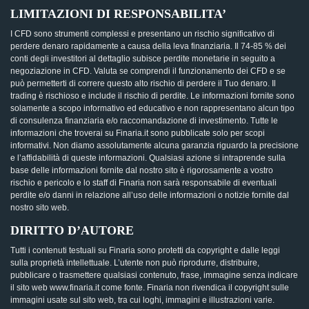
LIMITAZIONI DI RESPONSABILITA’
I CFD sono strumenti complessi e presentano un rischio significativo di
perdere denaro rapidamente a causa della leva finanziaria. Il 74-85 % dei
conti degli investitori al dettaglio subisce perdite monetarie in seguito a
negoziazione in CFD. Valuta se comprendi il funzionamento dei CFD e se
può permetterti di correre questo alto rischio di perdere il Tuo denaro. Il
trading è rischioso e include il rischio di perdite. Le informazioni fornite sono
solamente a scopo informativo ed educativo e non rappresentano alcun tipo
di consulenza finanziaria e/o raccomandazione di investimento. Tutte le
informazioni che troverai su Finaria.it sono pubblicate solo per scopi
informativi. Non diamo assolutamente alcuna garanzia riguardo la precisione
e l’affidabilità di queste informazioni. Qualsiasi azione si intraprende sulla
base delle informazioni fornite dal nostro sito è rigorosamente a vostro
rischio e pericolo e lo staff di Finaria non sarà responsabile di eventuali
perdite e/o danni in relazione all’uso delle informazioni o notizie fornite dal
nostro sito web.
DIRITTO D’AUTORE
Tutti i contenuti testuali su Finaria sono protetti da copyright e dalle leggi
sulla proprietà intellettuale. L’utente non può riprodurre, distribuire,
pubblicare o trasmettere qualsiasi contenuto, frase, immagine senza indicare
il sito web www.finaria.it come fonte. Finaria non rivendica il copyright sulle
immagini usate sul sito web, tra cui loghi, immagini e illustrazioni varie.