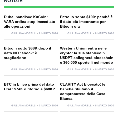
NOTIZIE
Dubai bandisce KuCoin:
Petrolio sopra $100: perché è
VARA ordina stop immediato
il dato più importante per
alle operazioni
Bitcoin ora
GIULIANA MORELLI
9 MARZO 2026
GIULIANA MORELLI
9 MARZO 2026
Bitcoin sotto $68K dopo il
Western Union entra nelle
dato NFP shock: è
crypto: la sua stablecoin
stagflazione
USDPT collegherà blockchain
e 360.000 sportelli nel mondo
GIULIANA MORELLI
6 MARZO 2026
GIULIANA MORELLI
6 MARZO 2026
BTC in bilico prima del dato
CLARITY Act bloccato: le
USA: $74K o ritorno a $68K?
banche rifiutano il
compromesso della Casa
Bianca
GIULIANA MORELLI
6 MARZO 2026
GIULIANA MORELLI
6 MARZO 2026