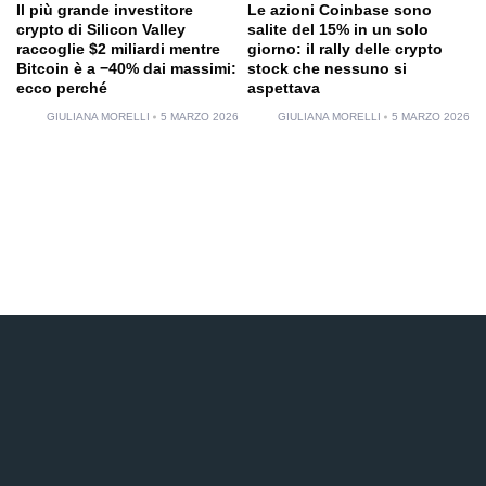
Il più grande investitore
Le azioni Coinbase sono
crypto di Silicon Valley
salite del 15% in un solo
raccoglie $2 miliardi mentre
giorno: il rally delle crypto
Bitcoin è a −40% dai massimi:
stock che nessuno si
ecco perché
aspettava
GIULIANA MORELLI
5 MARZO 2026
GIULIANA MORELLI
5 MARZO 2026