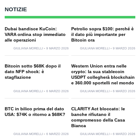
NOTIZIE
Dubai bandisce KuCoin:
Petrolio sopra $100: perché è
VARA ordina stop immediato
il dato più importante per
alle operazioni
Bitcoin ora
GIULIANA MORELLI
9 MARZO 2026
GIULIANA MORELLI
9 MARZO 2026
Bitcoin sotto $68K dopo il
Western Union entra nelle
dato NFP shock: è
crypto: la sua stablecoin
stagflazione
USDPT collegherà blockchain
e 360.000 sportelli nel mondo
GIULIANA MORELLI
6 MARZO 2026
GIULIANA MORELLI
6 MARZO 2026
BTC in bilico prima del dato
CLARITY Act bloccato: le
USA: $74K o ritorno a $68K?
banche rifiutano il
compromesso della Casa
Bianca
GIULIANA MORELLI
6 MARZO 2026
GIULIANA MORELLI
6 MARZO 2026