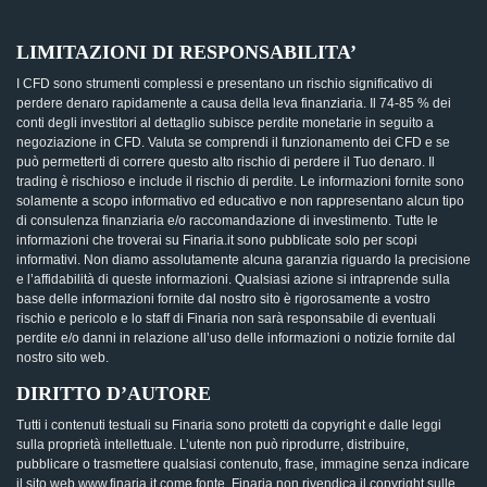
LIMITAZIONI DI RESPONSABILITA’
I CFD sono strumenti complessi e presentano un rischio significativo di
perdere denaro rapidamente a causa della leva finanziaria. Il 74-85 % dei
conti degli investitori al dettaglio subisce perdite monetarie in seguito a
negoziazione in CFD. Valuta se comprendi il funzionamento dei CFD e se
può permetterti di correre questo alto rischio di perdere il Tuo denaro. Il
trading è rischioso e include il rischio di perdite. Le informazioni fornite sono
solamente a scopo informativo ed educativo e non rappresentano alcun tipo
di consulenza finanziaria e/o raccomandazione di investimento. Tutte le
informazioni che troverai su Finaria.it sono pubblicate solo per scopi
informativi. Non diamo assolutamente alcuna garanzia riguardo la precisione
e l’affidabilità di queste informazioni. Qualsiasi azione si intraprende sulla
base delle informazioni fornite dal nostro sito è rigorosamente a vostro
rischio e pericolo e lo staff di Finaria non sarà responsabile di eventuali
perdite e/o danni in relazione all’uso delle informazioni o notizie fornite dal
nostro sito web.
DIRITTO D’AUTORE
Tutti i contenuti testuali su Finaria sono protetti da copyright e dalle leggi
sulla proprietà intellettuale. L’utente non può riprodurre, distribuire,
pubblicare o trasmettere qualsiasi contenuto, frase, immagine senza indicare
il sito web www.finaria.it come fonte. Finaria non rivendica il copyright sulle