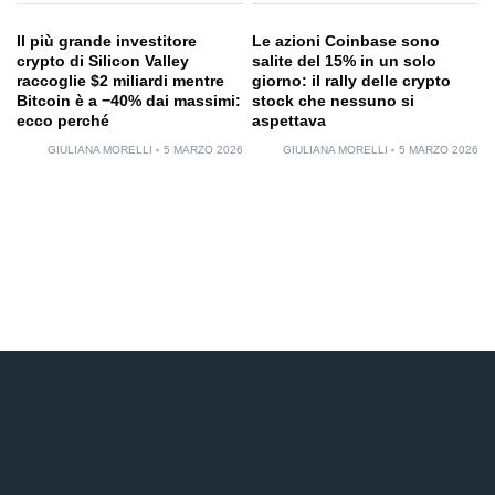
Il più grande investitore
Le azioni Coinbase sono
crypto di Silicon Valley
salite del 15% in un solo
raccoglie $2 miliardi mentre
giorno: il rally delle crypto
Bitcoin è a −40% dai massimi:
stock che nessuno si
ecco perché
aspettava
GIULIANA MORELLI
5 MARZO 2026
GIULIANA MORELLI
5 MARZO 2026