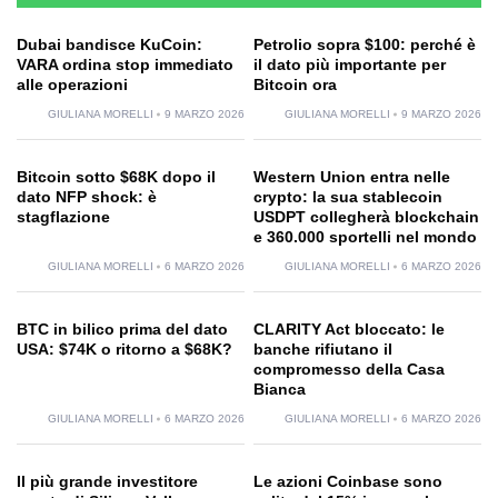
Dubai bandisce KuCoin:
Petrolio sopra $100: perché è
VARA ordina stop immediato
il dato più importante per
alle operazioni
Bitcoin ora
GIULIANA MORELLI
9 MARZO 2026
GIULIANA MORELLI
9 MARZO 2026
Bitcoin sotto $68K dopo il
Western Union entra nelle
dato NFP shock: è
crypto: la sua stablecoin
stagflazione
USDPT collegherà blockchain
e 360.000 sportelli nel mondo
GIULIANA MORELLI
6 MARZO 2026
GIULIANA MORELLI
6 MARZO 2026
BTC in bilico prima del dato
CLARITY Act bloccato: le
USA: $74K o ritorno a $68K?
banche rifiutano il
compromesso della Casa
Bianca
GIULIANA MORELLI
6 MARZO 2026
GIULIANA MORELLI
6 MARZO 2026
Il più grande investitore
Le azioni Coinbase sono