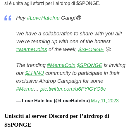
si è unita agli sforzi per l’airdrop di $SPONGE.
Hey
#LoveHateInu
Gang!😎
We have a collaboration to share with you all!
We’re teaming up with one of the hottest
#MemeCoins
of the week,
$SPONGE
🚀
The trending
#MemeCoin
$SPONGE
is inviting
our
$LHINU
community to participate in their
exclusive Airdrop Campaign for some
#Meme
…
pic.twitter.com/u6FYlGYC6e
— Love Hate Inu (@LoveHateInu)
May 11, 2023
Unisciti al server Discord per l’airdrop di
$SPONGE