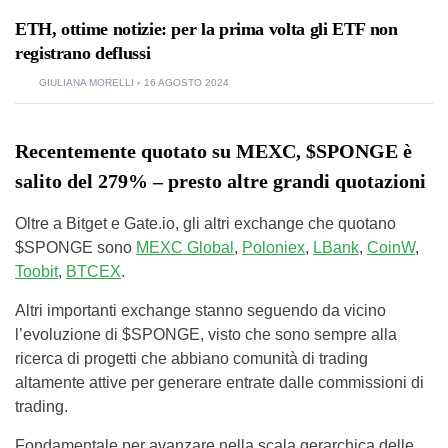
ETH, ottime notizie: per la prima volta gli ETF non
registrano deflussi
GIULIANA MORELLI
16 AGOSTO 2024
Recentemente quotato su MEXC, $SPONGE è
salito del 279% – presto altre grandi quotazioni
Oltre a Bitget e Gate.io, gli altri exchange che quotano
$SPONGE sono
MEXC Global
,
Poloniex
,
LBank
,
CoinW
,
Toobit
,
BTCEX
.
Altri importanti exchange stanno seguendo da vicino
l’evoluzione di $SPONGE, visto che sono sempre alla
ricerca di progetti che abbiano comunità di trading
altamente attive per generare entrate dalle commissioni di
trading.
Fondamentale per avanzare nella scala gerarchica delle