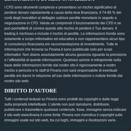
I CFD sono strumenti complessi e presentano un rischio significativo di
perdere denaro rapidamente a causa della leva finanziaria. Il 74-85 % dei
conti degli investitori al dettaglio subisce perdite monetarie in seguito a
negoziazione in CFD. Valuta se comprendi il funzionamento dei CFD e se
può permetterti di correre questo alto rischio di perdere il Tuo denaro. Il
trading è rischioso e include il rischio di perdite. Le informazioni fornite sono
solamente a scopo informativo ed educativo e non rappresentano alcun tipo
di consulenza finanziaria e/o raccomandazione di investimento. Tutte le
informazioni che troverai su Finaria.it sono pubblicate solo per scopi
informativi. Non diamo assolutamente alcuna garanzia riguardo la precisione
e l’affidabilità di queste informazioni. Qualsiasi azione si intraprende sulla
base delle informazioni fornite dal nostro sito è rigorosamente a vostro
rischio e pericolo e lo staff di Finaria non sarà responsabile di eventuali
perdite e/o danni in relazione all’uso delle informazioni o notizie fornite dal
nostro sito web.
DIRITTO D’AUTORE
Tutti i contenuti testuali su Finaria sono protetti da copyright e dalle leggi
sulla proprietà intellettuale. L’utente non può riprodurre, distribuire,
pubblicare o trasmettere qualsiasi contenuto, frase, immagine senza indicare
il sito web www.finaria.it come fonte. Finaria non rivendica il copyright sulle
immagini usate sul sito web, tra cui loghi, immagini e illustrazioni varie.