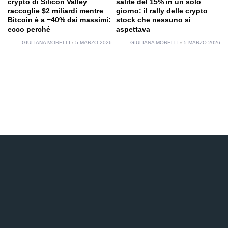
crypto di Silicon Valley
salite del 15% in un solo
raccoglie $2 miliardi mentre
giorno: il rally delle crypto
Bitcoin è a −40% dai massimi:
stock che nessuno si
ecco perché
aspettava
GIULIANA MORELLI
5 MARZO 2026
GIULIANA MORELLI
5 MARZO 2026