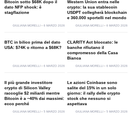
Bitcoin sotto $68K dopo il
Western Union entra nelle
dato NFP shock: è
crypto: la sua stablecoin
stagflazione
USDPT collegherà blockchain
e 360.000 sportelli nel mondo
GIULIANA MORELLI
6 MARZO 2026
GIULIANA MORELLI
6 MARZO 2026
BTC in bilico prima del dato
CLARITY Act bloccato: le
USA: $74K o ritorno a $68K?
banche rifiutano il
compromesso della Casa
Bianca
GIULIANA MORELLI
6 MARZO 2026
GIULIANA MORELLI
6 MARZO 2026
Il più grande investitore
Le azioni Coinbase sono
crypto di Silicon Valley
salite del 15% in un solo
raccoglie $2 miliardi mentre
giorno: il rally delle crypto
Bitcoin è a −40% dai massimi:
stock che nessuno si
ecco perché
aspettava
GIULIANA MORELLI
5 MARZO 2026
GIULIANA MORELLI
5 MARZO 2026