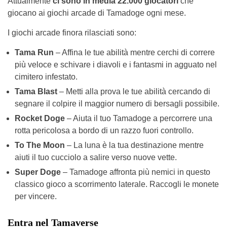
Attualmente
ci sono in media 22.000 giocatori
che
giocano ai giochi arcade di Tamadoge ogni mese.
I giochi arcade finora rilasciati sono:
Tama Run
– Affina le tue abilità mentre cerchi di correre
più veloce e schivare i diavoli e i fantasmi in agguato nel
cimitero infestato.
Tama Blast
– Metti alla prova le tue abilità cercando di
segnare il colpire il maggior numero di bersagli possibile.
Rocket Doge
– Aiuta il tuo Tamadoge a percorrere una
rotta pericolosa a bordo di un razzo fuori controllo.
To The Moon
– La luna è la tua destinazione mentre
aiuti il ​​tuo cucciolo a salire verso nuove vette.
Super Doge
– Tamadoge affronta più nemici in questo
classico gioco a scorrimento laterale. Raccogli le monete
per vincere.
Entra nel Tamaverse