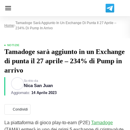
Tamadoge Sarà Aggiunto In Un Exchange Di Punta Il 27 Aprile –
Home
234% Di Pump In Arrivo
NOTIZIE
Tamadoge sarà aggiunto in un Exchange
di punta il 27 aprile – 234% di Pump in
arrivo
Scritto da
Nica San Juan
Aggiornato:
14 Aprile 2023
Condividi
La piattaforma di gioco play-to-earn (P2E)
Tamadoge
(TAMA) entrerà in uno dei primi 5 exchange di criptovalute