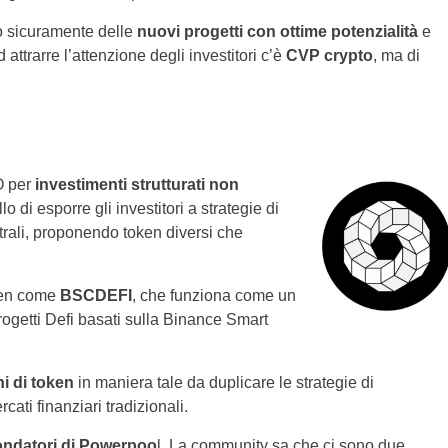
o sicuramente delle
nuovi progetti con ottime potenzialità
e
attrarre l’attenzione degli investitori c’è
CVP crypto
, ma di
O per
investimenti strutturati non
lo di esporre gli investitori a strategie di
utrali, proponendo token diversi che
oken come
BSCDEFI
, che funziona come un
progetti Defi basati sulla Binance Smart
i di token
in maniera tale da duplicare le strategie di
cati finanziari tradizionali.
fondatori di Powerpoo
l. La community sa che ci sono due