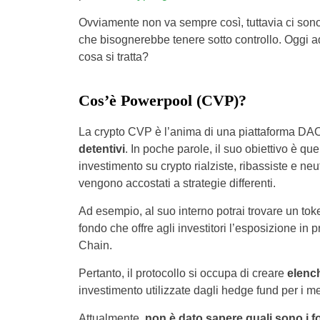
Ovviamente non va sempre così, tuttavia ci son
che bisognerebbe tenere sotto controllo. Oggi ad 
cosa si tratta?
Cos’è Powerpool (CVP)?
La crypto CVP è l’anima di una piattaforma DA
detentivi
. In poche parole, il suo obiettivo è quel
investimento su crypto rialziste, ribassiste e ne
vengono accostati a strategie differenti.
Ad esempio, al suo interno potrai trovare un t
fondo che offre agli investitori l’esposizione in 
Chain.
Pertanto, il protocollo si occupa di creare
elench
investimento utilizzate dagli hedge fund per i mer
Attualmente,
non è dato sapere quali sono i 