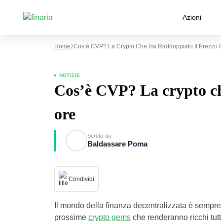
Azioni
Home
Cos’è CVP? La Crypto Che Ha Raddoppiato Il Prezzo I
NOTIZIE
Cos’è CVP? La crypto ch
ore
Scritto da
Baldassare Poma
Condividi
Il mondo della finanza decentralizzata è sempre
prossime
crypto gems
che renderanno ricchi tutti