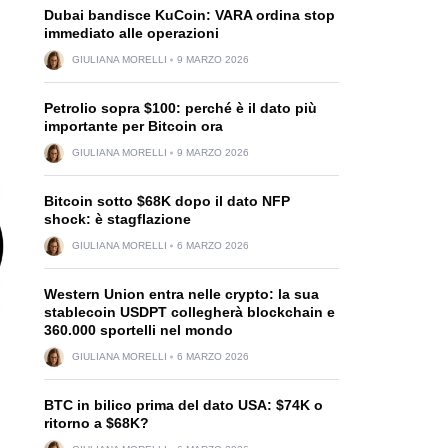
Dubai bandisce KuCoin: VARA ordina stop
immediato alle operazioni
GIULIANA MORELLI
9 MARZO 2026
Petrolio sopra $100: perché è il dato più
importante per Bitcoin ora
GIULIANA MORELLI
9 MARZO 2026
Bitcoin sotto $68K dopo il dato NFP
shock: è stagflazione
GIULIANA MORELLI
6 MARZO 2026
Western Union entra nelle crypto: la sua
stablecoin USDPT collegherà blockchain e
360.000 sportelli nel mondo
GIULIANA MORELLI
6 MARZO 2026
BTC in bilico prima del dato USA: $74K o
ritorno a $68K?