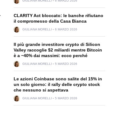
GIULIANA MORELLI
6 MARZO 2026
.
CLARITY Act bloccato: le banche rifiutano
il compromesso della Casa Bianca
GIULIANA MORELLI
6 MARZO 2026
Il più grande investitore crypto di Silicon
Valley raccoglie $2 miliardi mentre Bitcoin
è a −40% dai massimi: ecco perché
GIULIANA MORELLI
5 MARZO 2026
Le azioni Coinbase sono salite del 15% in
un solo giorno: il rally delle crypto stock
che nessuno si aspettava
GIULIANA MORELLI
5 MARZO 2026