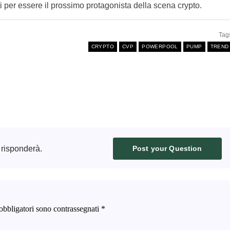
nti per essere il prossimo protagonista della scena crypto.
Tag
CRYPTO
CVP
POWERPOOL
PUMP
TREND
 risponderà.
Post your Question
obbligatori sono contrassegnati
*