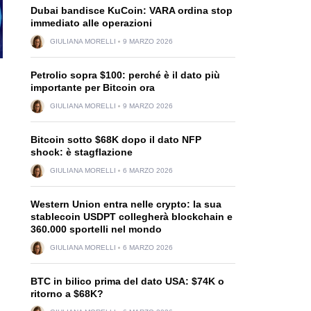
Dubai bandisce KuCoin: VARA ordina stop
immediato alle operazioni
GIULIANA MORELLI
9 MARZO 2026
Petrolio sopra $100: perché è il dato più
importante per Bitcoin ora
GIULIANA MORELLI
9 MARZO 2026
Bitcoin sotto $68K dopo il dato NFP
shock: è stagflazione
GIULIANA MORELLI
6 MARZO 2026
Western Union entra nelle crypto: la sua
stablecoin USDPT collegherà blockchain e
360.000 sportelli nel mondo
GIULIANA MORELLI
6 MARZO 2026
BTC in bilico prima del dato USA: $74K o
ritorno a $68K?