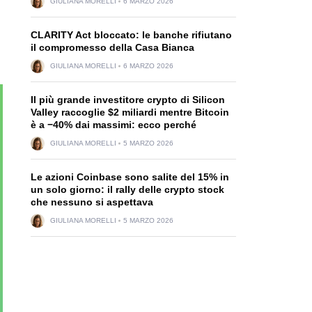
GIULIANA MORELLI
6 MARZO 2026
CLARITY Act bloccato: le banche rifiutano
il compromesso della Casa Bianca
GIULIANA MORELLI
6 MARZO 2026
Il più grande investitore crypto di Silicon
Valley raccoglie $2 miliardi mentre Bitcoin
è a −40% dai massimi: ecco perché
GIULIANA MORELLI
5 MARZO 2026
Le azioni Coinbase sono salite del 15% in
un solo giorno: il rally delle crypto stock
che nessuno si aspettava
GIULIANA MORELLI
5 MARZO 2026