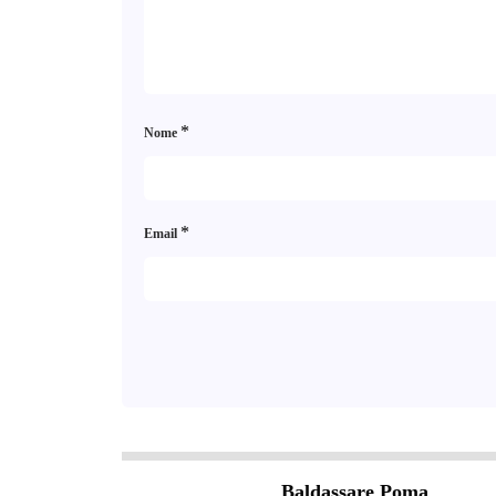
*
Nome
*
Email
Baldassare Poma