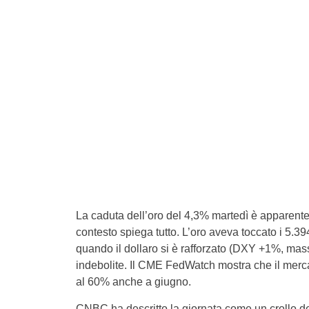
La caduta dell’oro del 4,3% martedì è apparentem
contesto spiega tutto. L’oro aveva toccato i 5.394
quando il dollaro si è rafforzato (DXY +1%, mass
indebolite. Il CME FedWatch mostra che il merca
al 60% anche a giugno.
CNBC ha descritto la giornata come un crollo d