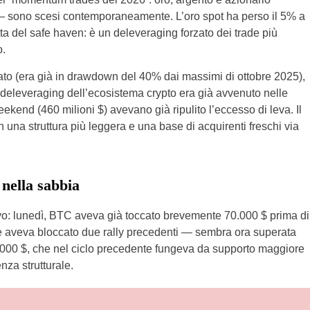
o — sono scesi contemporaneamente. L’oro spot ha perso il 5% a
ta del safe haven: è un deleveraging forzato dei trade più
o.
ato (era già in drawdown del 40% dai massimi di ottobre 2025),
il deleveraging dell’ecosistema crypto era già avvenuto nelle
eekend (460 milioni $) avevano già ripulito l’eccesso di leva. Il
 una struttura più leggera e una base di acquirenti freschi via
 nella sabbia
ativo: lunedì, BTC aveva già toccato brevemente 70.000 $ prima di
e aveva bloccato due rally precedenti — sembra ora superata
4.000 $, che nel ciclo precedente fungeva da supporto maggiore
nza strutturale.