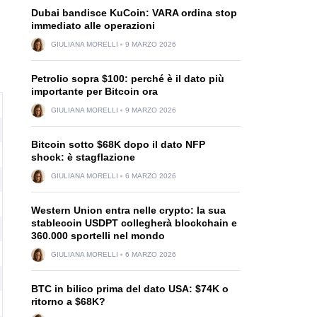
Dubai bandisce KuCoin: VARA ordina stop
immediato alle operazioni
GIULIANA MORELLI
9 MARZO 2026
Petrolio sopra $100: perché è il dato più
importante per Bitcoin ora
GIULIANA MORELLI
9 MARZO 2026
Bitcoin sotto $68K dopo il dato NFP
shock: è stagflazione
GIULIANA MORELLI
6 MARZO 2026
Western Union entra nelle crypto: la sua
stablecoin USDPT collegherà blockchain e
360.000 sportelli nel mondo
GIULIANA MORELLI
6 MARZO 2026
BTC in bilico prima del dato USA: $74K o
ritorno a $68K?