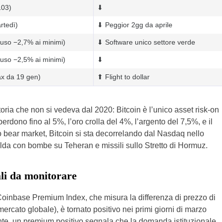
103)
⬇
rtedì)
⬇ Peggior 2gg da aprile
uso −2,7% ai minimi)
⬇ Software unico settore verde
uso −2,5% ai minimi)
⬇
x da 19 gen)
⬆ Flight to dollar
oria che non si vedeva dal 2020: Bitcoin è l’unico asset risk-on
perdono fino al 5%, l’oro crolla del 4%, l’argento del 7,5%, e il
to bear market, Bitcoin si sta decorrelando dal Nasdaq nello
lda con bombe su Teheran e missili sullo Stretto di Hormuz.
ali da monitorare
Coinbase Premium Index, che misura la differenza di prezzo di
rcato globale), è tornato positivo nei primi giorni di marzo
ente, un premium positivo segnala che la domanda istituzionale