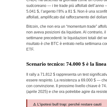
sudcoreano — i tre trade più affollati dell’ann
5.041 $, l’argento l’8% a 81 $. Non è una sconfit
affollati, amplificato dal rafforzamento del dollar
Bitcoin, che non era un “momentum trade” affoll
non aveva posizioni da liquidare. Al contrario, 
settimane precedenti: le liquidazioni totali del w
risultato è che BTC è entrato nella settimana con
ETF.
Scenario tecnico: 74.000 $ è la linea
Il rally a 71.812 $ rappresenta un test signific
essere respinto. La resistenza a 69.000 $ — ch
con convinzione. Il prossimo livello chiave è 7
(aprile 2025) e che ora potrebbe agire da resiste
⚠️ L’ipotesi bull trap: perché restare cauti