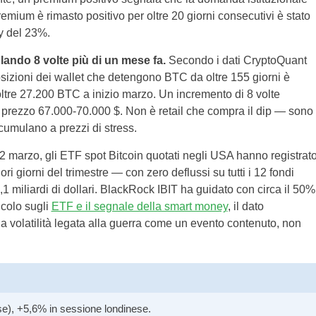
remium è rimasto positivo per oltre 20 giorni consecutivi è stato
y del 23%.
lando 8 volte più di un mese fa.
Secondo i dati CryptoQuant
posizioni dei wallet che detengono BTC da oltre 155 giorni è
oltre 27.200 BTC a inizio marzo. Un incremento di 8 volte
i prezzo 67.000-70.000 $. Non è retail che compra il dip — sono
umulano a prezzi di stress.
2 marzo, gli ETF spot Bitcoin quotati negli USA hanno registrat
ori giorni del trimestre — con zero deflussi su tutti i 12 fondi
 1,1 miliardi di dollari. BlackRock IBIT ha guidato con circa il 50%
icolo sugli
ETF e il segnale della smart money
, il dato
 la volatilità legata alla guerra come un evento contenuto, non
), +5,6% in sessione londinese.