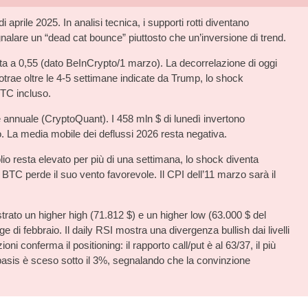
i aprile 2025. In analisi tecnica, i supporti rotti diventano
gnalare un “dead cat bounce” piuttosto che un’inversione di trend.
a a 0,55 (dato BeInCrypto/1 marzo). La decorrelazione di oggi
otrae oltre le 4-5 settimane indicate da Trump, lo shock
 BTC incluso.
annuale (CryptoQuant). I 458 mln $ di lunedì invertono
 La media mobile dei deflussi 2026 resta negativa.
olio resta elevato per più di una settimana, lo shock diventa
, e BTC perde il suo vento favorevole. Il CPI dell’11 marzo sarà il
istrato un higher high (71.812 $) e un higher low (63.000 $ del
di febbraio. Il daily RSI mostra una divergenza bullish dai livelli
oni conferma il positioning: il rapporto call/put è al 63/37, il più
basis è sceso sotto il 3%, segnalando che la convinzione