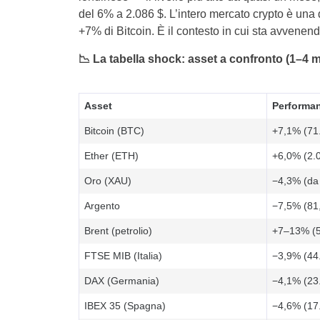
del 6% a 2.086 $. L’intero mercato crypto è una 
+7% di Bitcoin. È il contesto in cui sta avvenend
📉
La tabella shock: asset a confronto (1–4 
Asset
Performa
Bitcoin (BTC)
+7,1% (71.
Ether (ETH)
+6,0% (2.
Oro (XAU)
−4,3% (da 
Argento
−7,5% (81,
Brent (petrolio)
+7–13% (5 
FTSE MIB (Italia)
−3,9% (44
DAX (Germania)
−4,1% (23
IBEX 35 (Spagna)
−4,6% (17