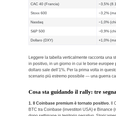
CAC 40 (Francia)
−3,5% (8.
Stoxx 600
−3,2% (ma
Nasdaq
−1,0% (chi
S&P 500
−0,9% (chi
Dollaro (DXY)
+1,0% (ma
Leggere la tabella verticalmente racconta una st
in positivo, in un giorno in cui le borse europee 
dollaro sale dell’1%. Per la prima volta in ques
scenario più estremo possibile — una guerra ca
Cosa sta guidando il rally: tre segn
1. Il Coinbase premium è tornato positivo.
Il 
BTC tra Coinbase (investitori USA) e Binance (me
dopo settimane in territorio negativo. Storicam