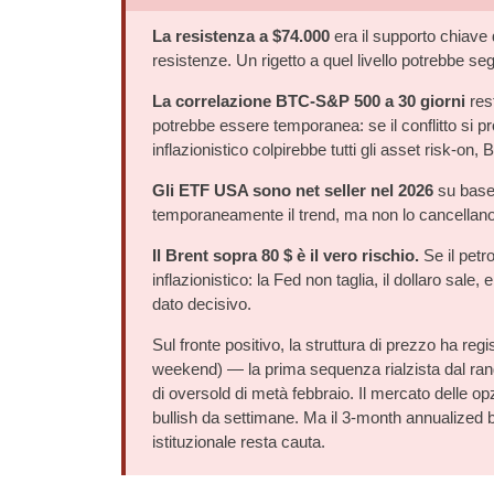
La resistenza a $74.000
era il supporto chiave d
resistenze. Un rigetto a quel livello potrebbe se
La correlazione BTC-S&P 500 a 30 giorni
rest
potrebbe essere temporanea: se il conflitto si pr
inflazionistico colpirebbe tutti gli asset risk-on,
Gli ETF USA sono net seller nel 2026
su base 
temporaneamente il trend, ma non lo cancellano.
Il Brent sopra 80 $ è il vero rischio.
Se il petr
inflazionistico: la Fed non taglia, il dollaro sale
dato decisivo.
Sul fronte positivo, la struttura di prezzo ha reg
weekend) — la prima sequenza rialzista dal range 
di oversold di metà febbraio. Il mercato delle opzi
bullish da settimane. Ma il 3-month annualized 
istituzionale resta cauta.