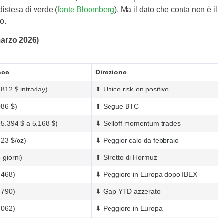
distesa di verde (
fonte Bloomberg
). Ma il dato che conta non è il
o.
marzo 2026)
nce
Direzione
812 $ intraday)
⬆ Unico risk-on positivo
086 $)
⬆ Segue BTC
5.394 $ a 5.168 $)
⬇ Selloff momentum trades
23 $/oz)
⬇ Peggior calo da febbraio
giorni)
⬆ Stretto di Hormuz
.468)
⬇ Peggiore in Europa dopo IBEX
.790)
⬇ Gap YTD azzerato
.062)
⬇ Peggiore in Europa