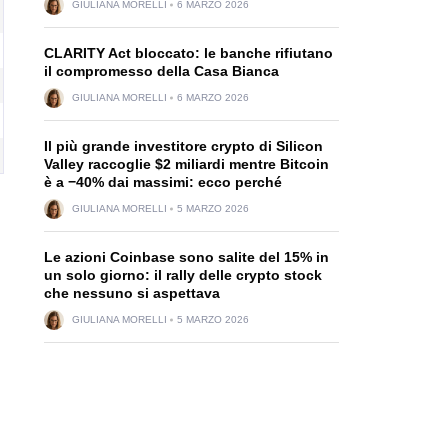
GIULIANA MORELLI
6 MARZO 2026
CLARITY Act bloccato: le banche rifiutano
il compromesso della Casa Bianca
GIULIANA MORELLI
6 MARZO 2026
Il più grande investitore crypto di Silicon
Valley raccoglie $2 miliardi mentre Bitcoin
è a −40% dai massimi: ecco perché
GIULIANA MORELLI
5 MARZO 2026
Le azioni Coinbase sono salite del 15% in
un solo giorno: il rally delle crypto stock
che nessuno si aspettava
GIULIANA MORELLI
5 MARZO 2026