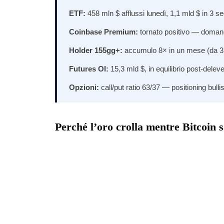
ETF:
458 mln $ afflussi lunedì, 1,1 mld $ in 3 se
Coinbase Premium:
tornato positivo — domand
Holder 155gg+:
accumulo 8× in un mese (da 3.
Futures OI:
15,3 mld $, in equilibrio post-delev
Opzioni:
call/put ratio 63/37 — positioning bulli
Perché l’oro crolla mentre Bitcoin s