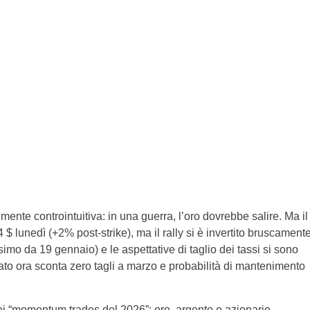
ente controintuitiva: in una guerra, l’oro dovrebbe salire. Ma il
 $ lunedì (+2% post-strike), ma il rally si è invertito bruscament
imo da 19 gennaio) e le aspettative di taglio dei tassi si sono
to ora sconta zero tagli a marzo e probabilità di mantenimento
ei “momentum trades del 2026”: oro, argento e azionario