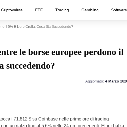
Criptovalute
ETF
Trading
Gambling
Software
no Il 5% E L’oro Crolla: Cosa Sta Succedendo?
entre le borse europee perdono il
sta succedendo?
Aggiornato:
4 Marzo 202
occa i 71.812 $ su Coinbase nelle prime ore di trading
 con un rialzo fino al 5,6% nelle 24 ore precedenti. Ether balza