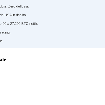
dute. Zero deflussi.
a USA in risalita.
400 a 27.200 BTC netti).
eraging.
sh.
ale