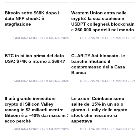
Bitcoin sotto $68K dopo il
Western Union entra nelle
dato NFP shock: è
crypto: la sua stablecoin
stagflazione
USDPT collegherà blockchain
e 360.000 sportelli nel mondo
GIULIANA MORELLI
6 MARZO 2026
GIULIANA MORELLI
6 MARZO 2026
BTC in bilico prima del dato
CLARITY Act bloccato: le
USA: $74K o ritorno a $68K?
banche rifiutano il
compromesso della Casa
Bianca
GIULIANA MORELLI
6 MARZO 2026
GIULIANA MORELLI
6 MARZO 2026
Il più grande investitore
Le azioni Coinbase sono
crypto di Silicon Valley
salite del 15% in un solo
raccoglie $2 miliardi mentre
giorno: il rally delle crypto
Bitcoin è a −40% dai massimi:
stock che nessuno si
ecco perché
aspettava
GIULIANA MORELLI
5 MARZO 2026
GIULIANA MORELLI
5 MARZO 2026