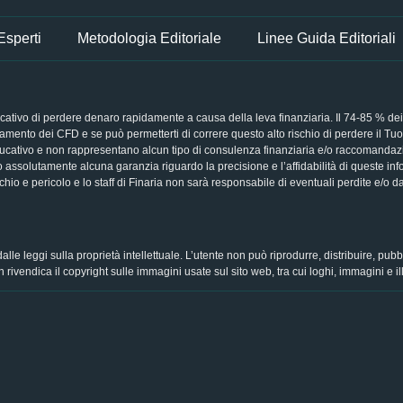
 Esperti
Metodologia Editoriale
Linee Guida Editoriali
ativo di perdere denaro rapidamente a causa della leva finanziaria. Il 74-85 % dei co
nto dei CFD e se può permetterti di correre questo alto rischio di perdere il Tuo den
ucativo e non rappresentano alcun tipo di consulenza finanziaria e/o raccomandazio
o assolutamente alcuna garanzia riguardo la precisione e l’affidabilità di queste inf
chio e pericolo e lo staff di Finaria non sarà responsabile di eventuali perdite e/o da
 dalle leggi sulla proprietà intellettuale. L’utente non può riprodurre, distribuire, p
 rivendica il copyright sulle immagini usate sul sito web, tra cui loghi, immagini e ill