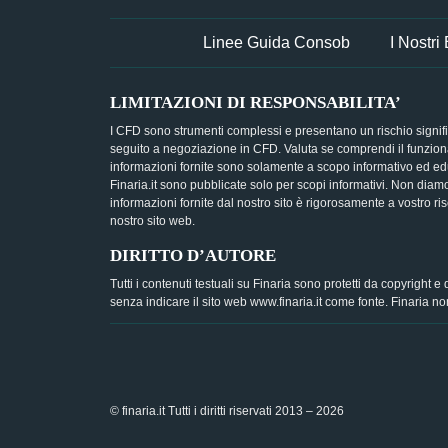
Linee Guida Consob
I Nostri
LIMITAZIONI DI RESPONSABILITA’
I CFD sono strumenti complessi e presentano un rischio signific
seguito a negoziazione in CFD. Valuta se comprendi il funzioname
informazioni fornite sono solamente a scopo informativo ed ed
Finaria.it sono pubblicate solo per scopi informativi. Non diam
informazioni fornite dal nostro sito è rigorosamente a vostro ris
nostro sito web.
DIRITTO D’AUTORE
Tutti i contenuti testuali su Finaria sono protetti da copyright e
senza indicare il sito web www.finaria.it come fonte. Finaria non
© finaria.it Tutti i diritti riservati 2013 – 2026