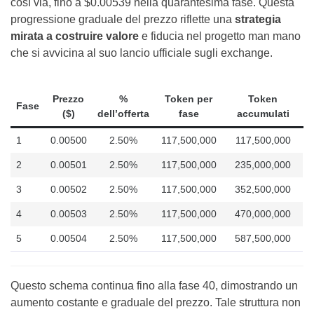
così via, fino a $0.00539 nella quarantesima fase. Questa
progressione graduale del prezzo riflette una
strategia
mirata a costruire valore
e fiducia nel progetto man mano
che si avvicina al suo lancio ufficiale sugli exchange.
Prezzo
%
Token per
Token
Fase
($)
dell’offerta
fase
accumulati
1
0.00500
2.50%
117,500,000
117,500,000
2
0.00501
2.50%
117,500,000
235,000,000
3
0.00502
2.50%
117,500,000
352,500,000
4
0.00503
2.50%
117,500,000
470,000,000
5
0.00504
2.50%
117,500,000
587,500,000
Questo schema continua fino alla fase 40, dimostrando un
aumento costante e graduale del prezzo. Tale struttura non