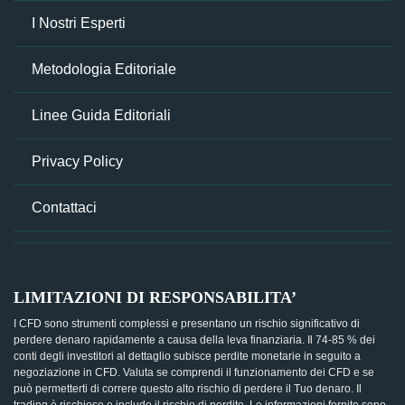
I Nostri Esperti
Metodologia Editoriale
Linee Guida Editoriali
Privacy Policy
Contattaci
LIMITAZIONI DI RESPONSABILITA’
I CFD sono strumenti complessi e presentano un rischio significativo di
perdere denaro rapidamente a causa della leva finanziaria. Il 74-85 % dei
conti degli investitori al dettaglio subisce perdite monetarie in seguito a
negoziazione in CFD. Valuta se comprendi il funzionamento dei CFD e se
può permetterti di correre questo alto rischio di perdere il Tuo denaro. Il
trading è rischioso e include il rischio di perdite. Le informazioni fornite sono