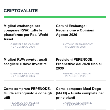
CRIPTOVALUTE
Migliori exchange per
Gemini Exchange:
comprare RWA: tutte le
Recensione e Opinioni
piattaforme per Real World
Agosto 2026
Asset
GABRIELE DE CARMINE
ANTONIO MARIA PIRONTI
27 GENNAIO 2026
5 GENNAIO 2026
Migliori RWA crypto: quali
Previsioni PEPENODE:
scegliere e dove investire
Prospettive dal 2025 fino al
2030
GABRIELE DE CARMINE
FEDERICO CAPPELLINI
27 GENNAIO 2026
29 AGOSTO 2025
Come comprare PEPENODE:
Come comprare Maxi Doge
Guida all’acquisto e consigli
(MAXI) – Guida completa per
utili
principianti
FEDERICO CAPPELLINI
GABRIELE DE CARMINE
28 AGOSTO 2025
12 AGOSTO 2025