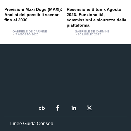
Previsioni Maxi Doge (MAXI):
Recensione Bitunix Agosto
Analisi dei possibili scenari
2026: Funzionalità,
fino al 2030
commissioni e sicurezza della
piattaforma
GABRIELE DE CARMINE
GABRIELE DE CARMINE
7 AGOSTO 2025
30 LUGLIO 2025
Linee Guida Consob