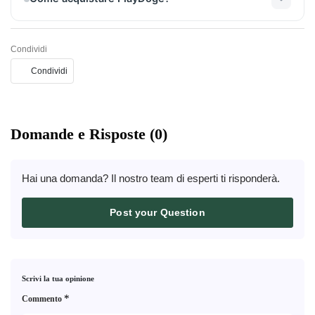
attrarre un diverso segmento di utenti e investitori.
Puoi acquistare PlayDoge durante la prevendita
ufficiale sul sito del progetto utilizzando
Condividi
criptovalute supportate come BNB, ETH o USDT.
Condividi
Domande e Risposte (0)
Hai una domanda? Il nostro team di esperti ti risponderà.
Post your Question
Scrivi la tua opinione
*
Commento