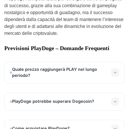
di successo, grazie alla sua combinazione di gameplay
nostalgico e opportunità di guadagno, ma il successo
dipenderà dalla capacità del team di mantenere l’interesse
degli utenti e di adattarsi alle dinamiche in evoluzione del
mercato delle criptovalute.
Previsioni PlayDoge – Domande Frequenti
Quale prezzo raggiungerà PLAY nel lungo
periodo?
Le nostre previsioni indicano che il prezzo di PLAY
potrebbe raggiungere i $0.05 entro il 2026, a
seconda di vari fattori di mercato e dell’andamento
PlayDoge potrebbe superare Dogecoin?
del progetto.
È difficile prevedere se PlayDoge possa superare
Dogecoin in termini di valore o popolarità. Tuttavia,
PlayDoge ha un modello unico P2E che potrebbe
Come acquistare PlayDoge?