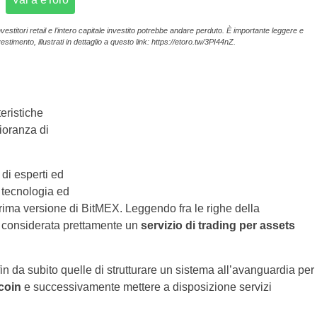
vestitori retail e l’intero capitale investito potrebbe andare perduto. È importante leggere e
estimento, illustrati in dettaglio a questo link: https://etoro.tw/3PI44nZ.
eristiche
ioranza di
di esperti ed
i tecnologia ed
rima versione di BitMEX. Leggendo fra le righe della
e considerata prettamente un
servizio di trading per assets
fin da subito quelle di strutturare un sistema all’avanguardia per
coin
e successivamente mettere a disposizione servizi