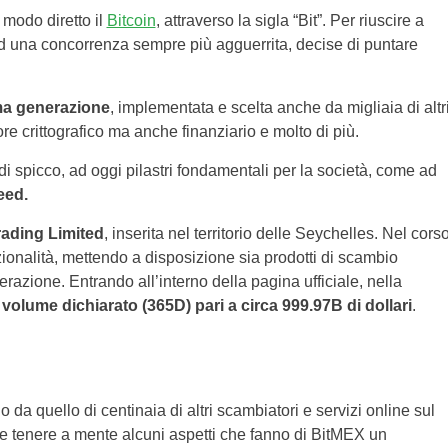
 modo diretto il
Bitcoin
, attraverso la sigla “Bit”. Per riuscire a
 ad una concorrenza sempre più agguerrita, decise di puntare
ima generazione
, implementata e scelta anche da migliaia di altr
tore crittografico ma anche finanziario e molto di più.
di spicco, ad oggi pilastri fondamentali per la società, come ad
eed.
ading Limited
, inserita nel territorio delle Seychelles. Nel cors
ionalità, mettendo a disposizione sia prodotti di scambio
erazione. Entrando all’interno della pagina ufficiale, nella
n
volume dichiarato (365D) pari a circa 999.97B di dollari
.
 da quello di centinaia di altri scambiatori e servizi online sul
e tenere a mente alcuni aspetti che fanno di BitMEX un