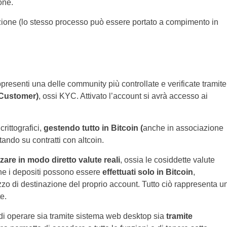
one.
sezione (lo stesso processo può essere portato a compimento in
presenti una delle community più controllate e verificate tramite
 Customer)
, ossi KYC. Attivato l’account si avrà accesso ai
rittografici,
gestendo tutto in Bitcoin (
anche in associazione
tando su contratti con altcoin.
izzare in modo diretto valute reali
, ossia le cosiddette valute
che i depositi possono essere
effettuati solo in Bitcoin
,
izzo di destinazione del proprio account. Tutto ciò rappresenta u
e.
tà di operare sia tramite sistema web desktop sia
tramite