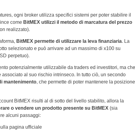
utures, ogni broker utilizza specifici sistemi per poter stabilire il
evince come
BitMEX utilizzi il metodo di marcatura del prezzo
on realizzato).
taforma,
BitMEX permette di utilizzare la leva finanziaria
. La
dotto selezionato e può arrivare ad un massimo di x100 su
USD perpetuo).
to potenzialmente utilizzabile da traders ed investitori, ma ch
ssociato al suo rischio intrinseco. In tutto ciò, un secondo
di mantenimento
, che permette di poter mantenere la posizione
nt BitMEX risulti al di sotto del livello stabilito, allora la
are o vendere un prodotto presente su BitMEX
(sia
ire alcuni passaggi:
lla pagina ufficiale