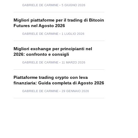
GABRIELE DE CARMINE
5 GIUGNO 2026
Migliori piattaforme per il trading di Bitcoin
Futures nel Agosto 2026
GABRIELE DE CARMINE
1 LUGLIO 2026
Migliori exchange per principianti nel
2026: confronto e consigli
GABRIELE DE CARMINE
11 MARZO 2026
Piattaforme trading crypto con leva
finanziaria: Guida completa di Agosto 2026
GABRIELE DE CARMINE
29 GENNAIO 2026