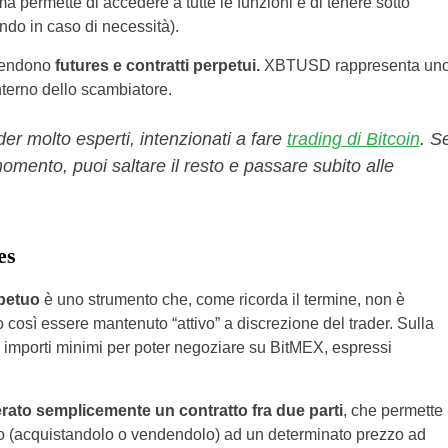
a permette di accedere a tutte le funzioni e di tenere sotto
ndo in caso di necessità).
prendono
futures e contratti perpetui.
XBTUSD rappresenta un
’interno dello scambiatore.
er molto esperti, intenzionati a fare
trading di Bitcoin
. S
omento, puoi saltare il resto e passare subito alle
es
rpetuo
è uno strumento che, come ricorda il termine, non è
così essere mantenuto “attivo” a discrezione del trader. Sulla
ci importi minimi per poter negoziare su BitMEX, espressi
rato semplicemente un contratto fra due parti
, che permette
rio (acquistandolo o vendendolo) ad un determinato prezzo ad