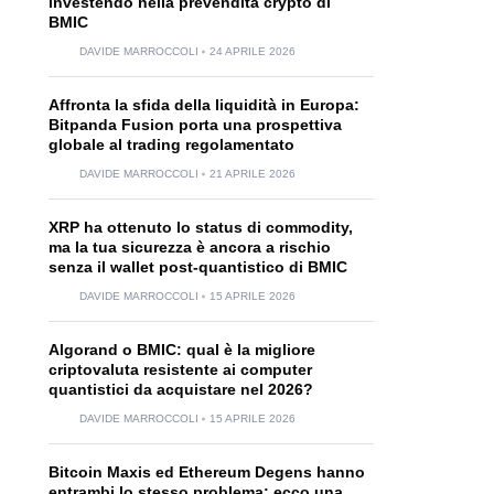
investendo nella prevendita crypto di
BMIC
DAVIDE MARROCCOLI
24 APRILE 2026
Affronta la sfida della liquidità in Europa:
Bitpanda Fusion porta una prospettiva
globale al trading regolamentato
DAVIDE MARROCCOLI
21 APRILE 2026
XRP ha ottenuto lo status di commodity,
ma la tua sicurezza è ancora a rischio
senza il wallet post-quantistico di BMIC
DAVIDE MARROCCOLI
15 APRILE 2026
Algorand o BMIC: qual è la migliore
criptovaluta resistente ai computer
quantistici da acquistare nel 2026?
DAVIDE MARROCCOLI
15 APRILE 2026
Bitcoin Maxis ed Ethereum Degens hanno
entrambi lo stesso problema: ecco una