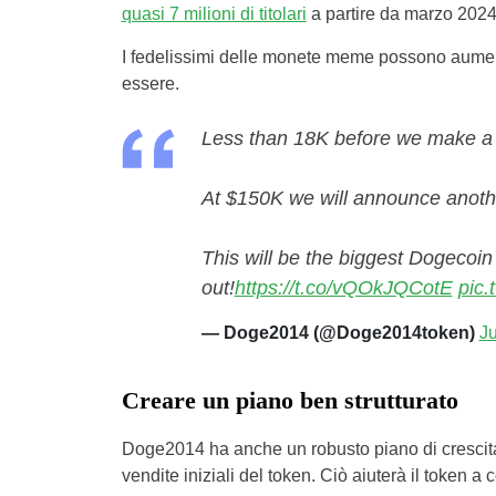
quasi 7 milioni di titolari
a partire da marzo 202
I fedelissimi delle monete meme possono aumenta
essere.
Less than 18K before we make a
At $150K we will announce anothe
This will be the biggest Dogecoin 
out!
https://t.co/vQOkJQCotE
pic.
— Doge2014 (@Doge2014token)
Ju
Creare un piano ben strutturato
Doge2014 ha anche un robusto piano di crescita. 
vendite iniziali del token. Ciò aiuterà il token a 