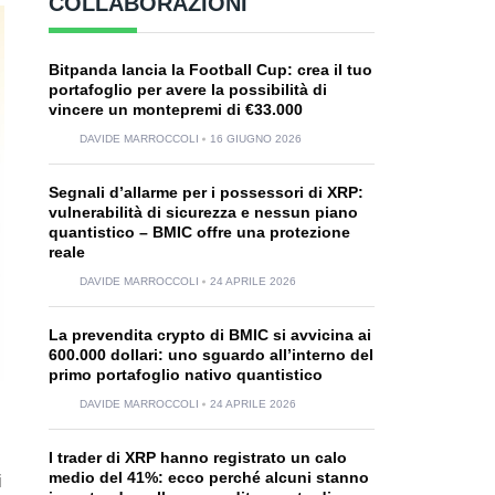
COLLABORAZIONI
Bitpanda lancia la Football Cup: crea il tuo
portafoglio per avere la possibilità di
vincere un montepremi di €33.000
DAVIDE MARROCCOLI
16 GIUGNO 2026
Segnali d’allarme per i possessori di XRP:
vulnerabilità di sicurezza e nessun piano
quantistico – BMIC offre una protezione
reale
DAVIDE MARROCCOLI
24 APRILE 2026
La prevendita crypto di BMIC si avvicina ai
600.000 dollari: uno sguardo all’interno del
primo portafoglio nativo quantistico
DAVIDE MARROCCOLI
24 APRILE 2026
I trader di XRP hanno registrato un calo
medio del 41%: ecco perché alcuni stanno
i