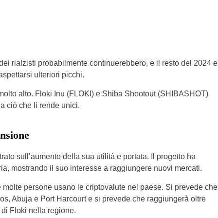
ei rialzisti probabilmente continuerebbero, e il resto del 2024 e
spettarsi ulteriori picchi.
 molto alto. Floki Inu (FLOKI) e Shiba Shootout (SHIBASHOT)
 ciò che li rende unici.
ansione
ato sull’aumento della sua utilità e portata. Il progetto ha
a, mostrando il suo interesse a raggiungere nuovi mercati.
é molte persone usano le criptovalute nel paese. Si prevede che
os, Abuja e Port Harcourt e si prevede che raggiungerà oltre
di Floki nella regione.