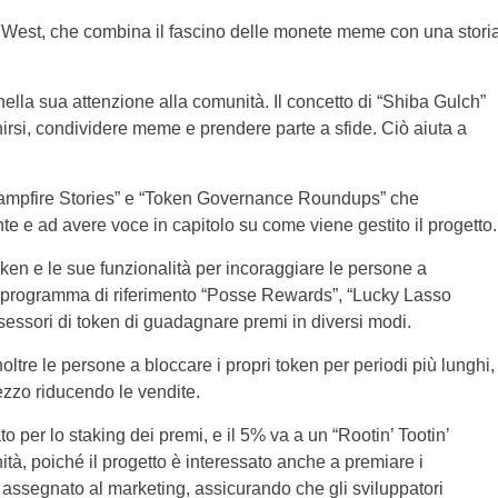
West, che combina il fascino delle monete meme con una stori
la sua attenzione alla comunità. Il concetto di “Shiba Gulch”
nirsi, condividere meme e prendere parte a sfide. Ciò aiuta a
“Campfire Stories” e “Token Governance Roundups” che
e e ad avere voce in capitolo su come viene gestito il progetto.
en e le sue funzionalità per incoraggiare le persone a
 Il programma di riferimento “Posse Rewards”, “Lucky Lasso
sessori di token di guadagnare premi in diversi modi.
tre le persone a bloccare i propri token per periodi più lunghi,
ezzo riducendo le vendite.
to per lo staking dei premi, e il 5% va a un “Rootin’ Tootin’
tà, poiché il progetto è interessato anche a premiare i
ne assegnato al marketing, assicurando che gli sviluppatori