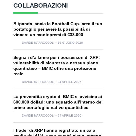
COLLABORAZIONI
Bitpanda lancia la Football Cup: crea il tuo
portafoglio per avere la possibilità di
vincere un montepremi di €33.000
DAVIDE MARROCCOLI
16 GIUGNO 2026
Segnali d’allarme per i possessori di XRP:
vulnerabilità di sicurezza e nessun piano
quantistico – BMIC offre una protezione
reale
DAVIDE MARROCCOLI
24 APRILE 2026
La prevendita crypto di BMIC si avvicina ai
600.000 dollari: uno sguardo all’interno del
primo portafoglio nativo quantistico
DAVIDE MARROCCOLI
24 APRILE 2026
I trader di XRP hanno registrato un calo
medio del 41%: ecco perché alcuni stanno