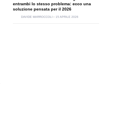
entrambi lo stesso problema: ecco una
soluzione pensata per il 2026
DAVIDE MARROCCOLI
15 APRILE 2026
è