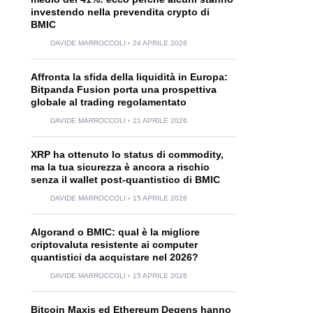
investendo nella prevendita crypto di
BMIC
DAVIDE MARROCCOLI
24 APRILE 2026
Affronta la sfida della liquidità in Europa:
Bitpanda Fusion porta una prospettiva
globale al trading regolamentato
DAVIDE MARROCCOLI
21 APRILE 2026
XRP ha ottenuto lo status di commodity,
ma la tua sicurezza è ancora a rischio
senza il wallet post-quantistico di BMIC
DAVIDE MARROCCOLI
15 APRILE 2026
Algorand o BMIC: qual è la migliore
criptovaluta resistente ai computer
quantistici da acquistare nel 2026?
DAVIDE MARROCCOLI
15 APRILE 2026
Bitcoin Maxis ed Ethereum Degens hanno